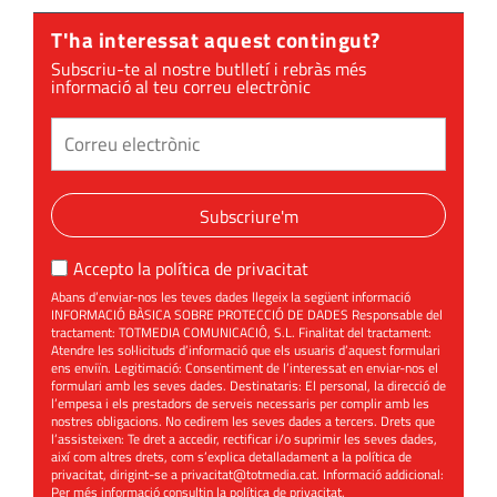
T'ha interessat aquest contingut?
Subscriu-te al nostre butlletí i rebràs més
informació al teu correu electrònic
Subscriure'm
Accepto la
política de privacitat
Abans d’enviar-nos les teves dades llegeix la següent informació
INFORMACIÓ BÀSICA SOBRE PROTECCIÓ DE DADES Responsable del
tractament: TOTMEDIA COMUNICACIÓ, S.L. Finalitat del tractament:
Atendre les sol·licituds d’informació que els usuaris d’aquest formulari
ens enviïn. Legitimació: Consentiment de l’interessat en enviar-nos el
formulari amb les seves dades. Destinataris: El personal, la direcció de
l’empesa i els prestadors de serveis necessaris per complir amb les
nostres obligacions. No cedirem les seves dades a tercers. Drets que
l’assisteixen: Te dret a accedir, rectificar i/o suprimir les seves dades,
així com altres drets, com s’explica detalladament a la política de
privacitat, dirigint-se a
privacitat@totmedia.cat
. Informació addicional:
Per més informació consultin la
política de privacitat
.