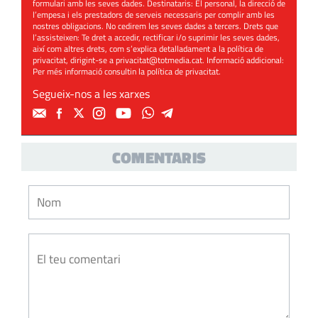
formulari amb les seves dades. Destinataris: El personal, la direcció de
l’empesa i els prestadors de serveis necessaris per complir amb les
nostres obligacions. No cedirem les seves dades a tercers. Drets que
l’assisteixen: Te dret a accedir, rectificar i/o suprimir les seves dades,
així com altres drets, com s’explica detalladament a la política de
privacitat, dirigint-se a
privacitat@totmedia.cat
. Informació addicional:
Per més informació consultin la
política de privacitat
.
Segueix-nos a les xarxes
COMENTARIS