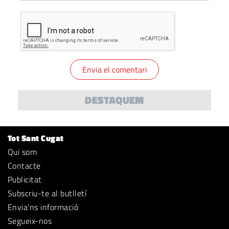
DESTAQUEM
Tot Sant Cugat
Qui som
Contacte
Publicitat
Subscriu-te al butlletí
Envia'ns informació
Segueix-nos