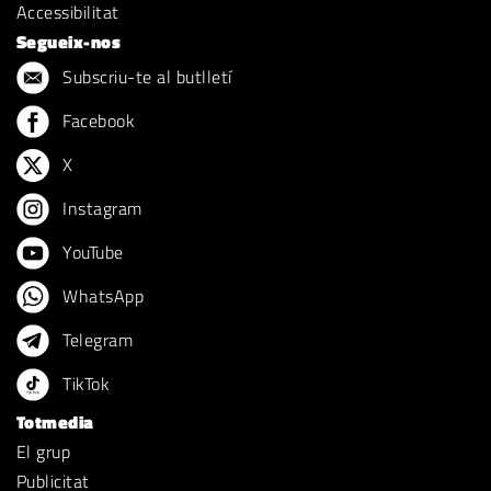
Accessibilitat
Segueix-nos
Subscriu-te al butlletí
Facebook
X
Instagram
YouTube
WhatsApp
Telegram
TikTok
Totmedia
El grup
Publicitat