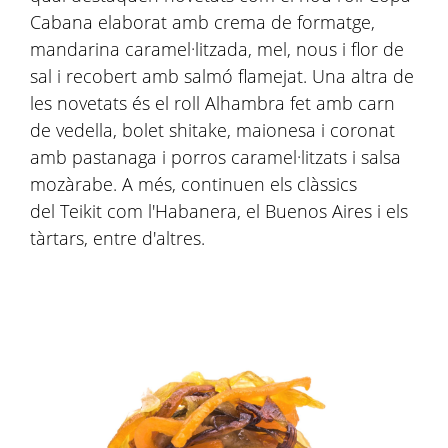
Cabana elaborat amb crema de formatge,
mandarina caramel·litzada, mel, nous i flor de
sal i recobert amb salmó flamejat. Una altra de
les novetats és el roll Alhambra fet amb carn
de vedella, bolet shitake, maionesa i coronat
amb pastanaga i porros caramel·litzats i salsa
mozàrabe. A més, continuen els clàssics
del Teikit com l'Habanera, el Buenos Aires i els
tàrtars, entre d'altres.