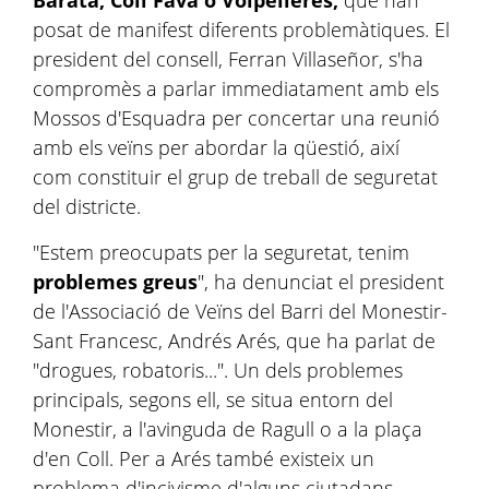
Barata, Coll Favà o Volpelleres,
que han
posat de manifest diferents problemàtiques. El
president del consell, Ferran Villaseñor, s'ha
compromès a parlar immediatament amb els
Mossos d'Esquadra per concertar una reunió
amb els veïns per abordar la qüestió, així
com constituir el grup de treball de seguretat
del districte.
"Estem preocupats per la seguretat, tenim
problemes greus
", ha denunciat el president
de l'Associació de Veïns del Barri del Monestir-
Sant Francesc, Andrés Arés, que ha parlat de
"drogues, robatoris...". Un dels problemes
principals, segons ell, se situa entorn del
Monestir, a l'avinguda de Ragull o a la plaça
d'en Coll. Per a Arés també existeix un
problema d'incivisme d'alguns ciutadans.