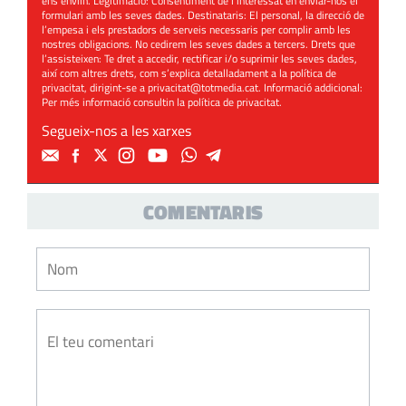
ens enviïn. Legitimació: Consentiment de l’interessat en enviar-nos el
formulari amb les seves dades. Destinataris: El personal, la direcció de
l’empesa i els prestadors de serveis necessaris per complir amb les
nostres obligacions. No cedirem les seves dades a tercers. Drets que
l’assisteixen: Te dret a accedir, rectificar i/o suprimir les seves dades,
així com altres drets, com s’explica detalladament a la política de
privacitat, dirigint-se a
privacitat@totmedia.cat
. Informació addicional:
Per més informació consultin la
política de privacitat
.
Segueix-nos a les xarxes
COMENTARIS