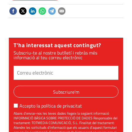
T'ha interessat aquest contingut?
Subscriu-te al nostre butlletí i rebràs més
informació al teu correu electrònic
Subscriure'm
Accepto la
política de privacitat
Abans d’enviar-nos les teves dades llegeix la següent informació
INFORMACIÓ BÀSICA SOBRE PROTECCIÓ DE DADES Responsable del
tractament: TOTMEDIA COMUNICACIÓ, S.L. Finalitat del tractament:
Atendre les sol·licituds d’informació que els usuaris d’aquest formulari