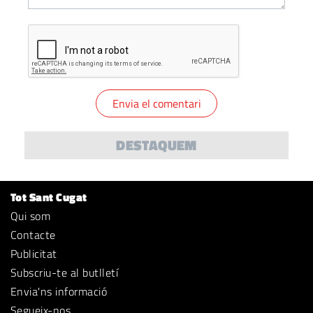
DESTAQUEM
Tot Sant Cugat
Qui som
Contacte
Publicitat
Subscriu-te al butlletí
Envia'ns informació
Segueix-nos