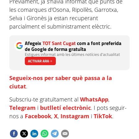
Prèviament, ja s'havia informat que punts de
les comarques d'Osona, Ripollès, Garrotxa,
Selva i Gironès ja estan recuperant
parcialment el subministrament elèctric.
Afegeix
TOT Sant Cugat
com a font preferida
de Google de forma gratuïta
Estigues informat amb les últimes notícies d'actualitat
ACTIVAR ARA
Segueix-nos per saber què passa a la
ciutat
.
Subscriu-te gratuïtament al
WhatsApp
,
Telegram
i
butlletí electrònic
. I pots seguir-
nos a
Facebook
,
X
,
Instagram
i
TikTok
.