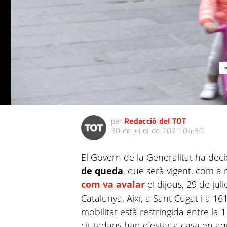
Le
per
Redacció del TOT
30 de juliol de 2021 04:30
El Govern de la Generalitat ha dec
de queda
, que serà vigent, com a 
com va avalar
el dijous, 29 de juli
Catalunya. Així, a Sant Cugat i a 1
mobilitat està restringida entre la 1 
ciutadans han d'estar a casa en aq