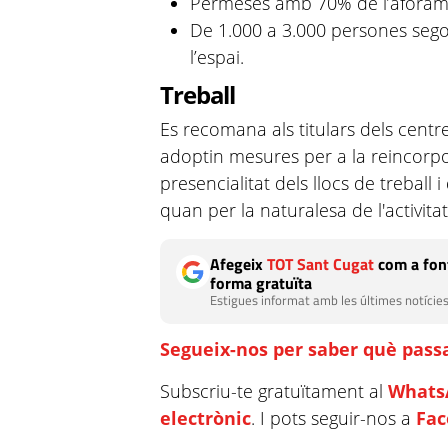
Permeses amb 70% de l’aforam
De 1.000 a 3.000 persones sego
l’espai.
Treball
Es recomana als titulars dels centres
adoptin mesures per a la reincorpo
presencialitat dels llocs de treball i
quan per la naturalesa de l'activitat
Afegeix
TOT Sant Cugat
com a font
forma gratuïta
Estigues informat amb les últimes notícies
Segueix-nos per saber què passa
Subscriu-te gratuïtament al
Whats
electrònic
. I pots seguir-nos a
Fa