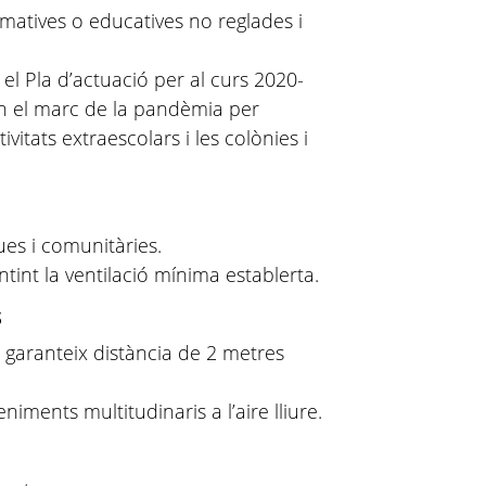
rmatives o educatives no reglades i
el Pla d’actuació per al curs 2020-
n el marc de la pandèmia per
vitats extraescolars i les colònies i
ques i comunitàries.
tint la ventilació mínima establerta.
s
es garanteix distància de 2 metres
ments multitudinaris a l’aire lliure.