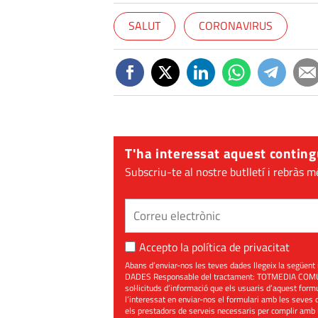
SALUT
CORONAVIRUS
T'ha interessat aquest conting
Subscriu-te al nostre butlletí i rebràs m
Accepto la
política de privacitat
Abans d’enviar-nos les teves dades llegeix la seg
DADES Responsable del tractament: TOTMEDIA COMUNIC
sol·licituds d’informació que els usuaris d’aquest for
l’interessat en enviar-nos el formulari amb les seves d
els prestadors de serveis necessaris per complir amb 