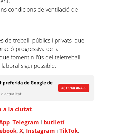
ent.
ns condicions de ventilació de
 de treball, públics i privats, que
ració progressiva de la
 que fomentin l'ús del teletreball
 laboral sigui possible.
 preferida de Google de
ACTIVAR ARA
 d'actualitat
 a la ciutat
.
App
,
Telegram
i
butlletí
cebook
,
X
,
Instagram
i
TikTok
.