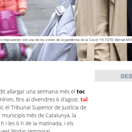
s mascaretes són una de les icones de la pandèmia de la Covid-19. FOTO: Bernat Mil
DE
idit allargar una setmana més el
toc
mínim, fins al divendres 6 d'agost,
tal
ol, el Tribunal Superior de Justícia de
61 municipis més de Catalunya, la
h i les 6 h de la matinada, i els
uest llindar temporal.