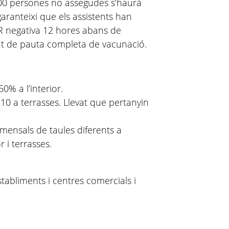
00 persones no assegudes s’haurà
garanteixi que els assistents han
CR negativa 12 hores abans de
cat de pauta completa de vacunació.
0% a l’interior.
 10 a terrasses. Llevat que pertanyin
mensals de taules diferents a
r i terrasses.
tabliments i centres comercials i