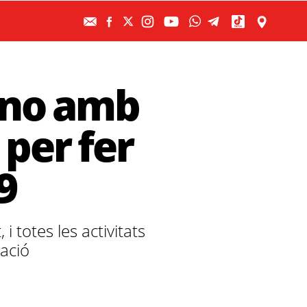
è no amb
 per fer
9
 totes les activitats
ració