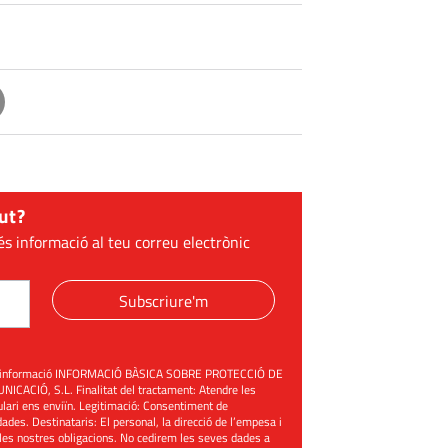
ut?
és informació al teu correu electrònic
Subscriure'm
üent informació INFORMACIÓ BÀSICA SOBRE PROTECCIÓ DE
ACIÓ, S.L. Finalitat del tractament: Atendre les
mulari ens enviïn. Legitimació: Consentiment de
ades. Destinataris: El personal, la direcció de l’empesa i
les nostres obligacions. No cedirem les seves dades a