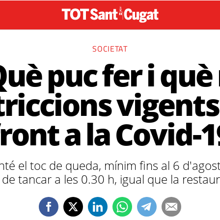
SOCIETAT
uè puc fer i qu
triccions vigents
front a la Covid-1
é el toc de queda, mínim fins al 6 d'agost, i
de tancar a les 0.30 h, igual que la restau