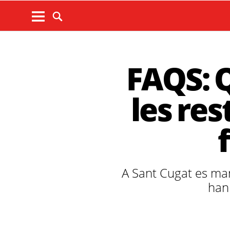
FAQS: Q
les res
A Sant Cugat es mant
han 