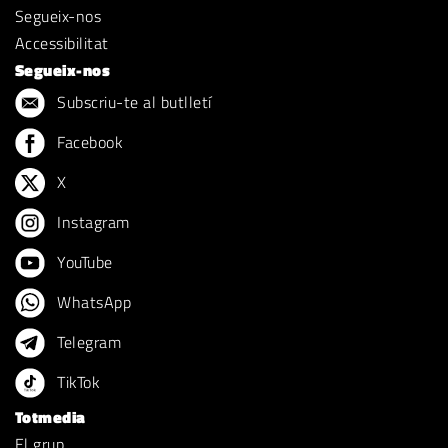
Segueix-nos
Accessibilitat
Segueix-nos
Subscriu-te al butlletí
Facebook
X
Instagram
YouTube
WhatsApp
Telegram
TikTok
Totmedia
El grup