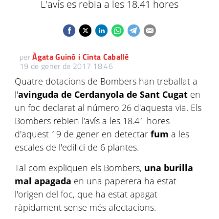
L'avís es rebia a les 18.41 hores
per
Àgata Guinó i Cinta Caballé
19 de gener de 2017 18:46
Quatre dotacions de Bombers han treballat a
l'
avinguda de Cerdanyola de Sant Cugat
en
un foc declarat al número 26 d'aquesta via. Els
Bombers rebien l'avís a les 18.41 hores
d'aquest 19 de gener en detectar
fum
a les
escales de l'edifici de 6 plantes.
Tal com expliquen els Bombers,
una burilla
mal apagada
en una paperera ha estat
l'origen del foc, que ha estat apagat
ràpidament sense més afectacions.