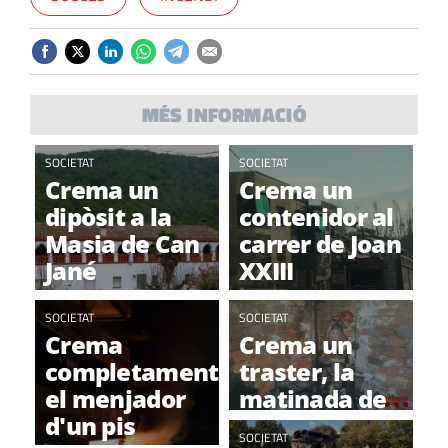
MÉS INFORMACIÓ
SOCIETAT
SOCIETAT
Crema un
Crema un
dipòsit a la
contenidor al
Masia de Can
carrer de Joan
Jané
XXIII
SOCIETAT
SOCIETAT
Crema
Crema un
completament
traster, la
el menjador
matinada de
d'un pis
diumenge, a
SOCIETAT