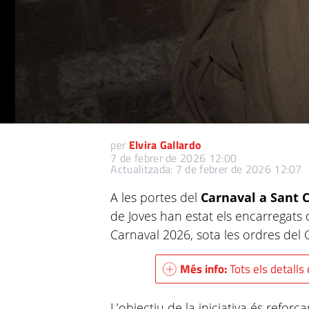
per
Elvira Gallardo
7 de febrer de 2026 12:00
Actualitzada: 7 de febrer de 2026 12:07
A les portes del
Carnaval a Sant 
de Joves han estat els encarregats d
Carnaval 2026, sota les ordres del 
Més info:
Tots els detall
L’objectiu de la iniciativa és reforç