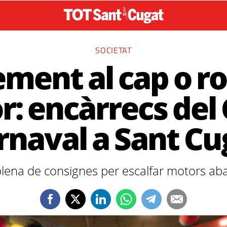
SOCIETAT
ment al cap o ro
or: encàrrecs del 
rnaval a Sant Cu
ena de consignes per escalfar motors ab