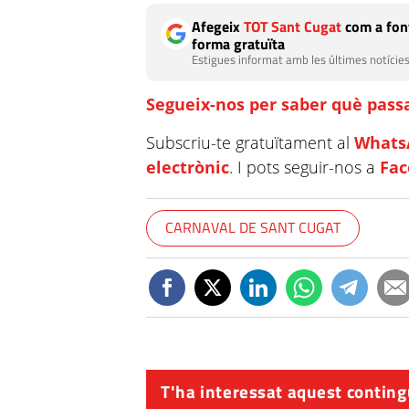
Afegeix
TOT Sant Cugat
com a font
forma gratuïta
Estigues informat amb les últimes notícies
Segueix-nos per saber què passa
Subscriu-te gratuïtament al
Whats
electrònic
. I pots seguir-nos a
Fa
CARNAVAL DE SANT CUGAT
T'ha interessat aquest conting