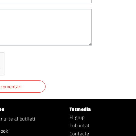
os
Totmedia
El grup
iu-te al butlletí
Publicitat
book
Contacte