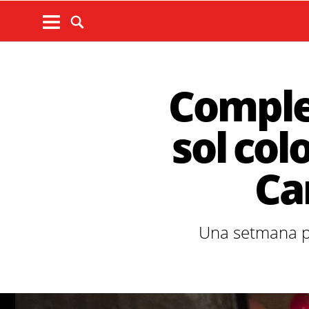
Comple
sol col
Ca
Una setmana pl