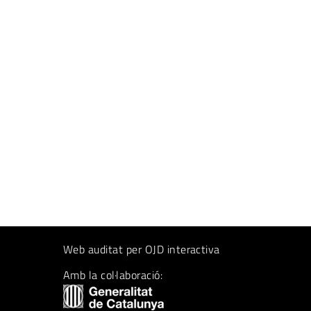
Web auditat per OJD interactiva
Amb la col·laboració: