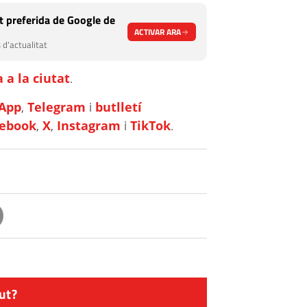
 preferida de Google de
ACTIVAR ARA
 d'actualitat
 a la ciutat
.
App
,
Telegram
i
butlletí
cebook
,
X
,
Instagram
i
TikTok
.
ut?