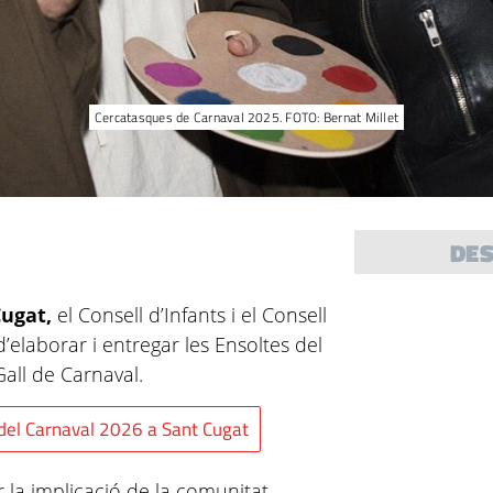
Cercatasques de Carnaval 2025. FOTO: Bernat Millet
DE
Cugat,
el Consell d’Infants i el Consell
’elaborar i entregar les Ensoltes del
Gall de Carnaval.
s del Carnaval 2026 a Sant Cugat
ar la implicació de la comunitat