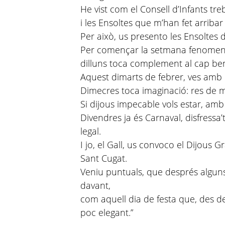
He vist com el Consell d’Infants tr
i les Ensoltes que m’han fet arribar 
Per això, us presento les Ensoltes 
Per començar la setmana fenomen
dilluns toca complement al cap ben
Aquest dimarts de febrer, ves amb r
Dimecres toca imaginació: res de mo
Si dijous impecable vols estar, amb
Divendres ja és Carnaval, disfressa’
legal.
I jo, el Gall, us convoco el Dijous G
Sant Cugat.
Veniu puntuals, que després alguns
davant,
com aquell dia de festa que, des d
poc elegant.”