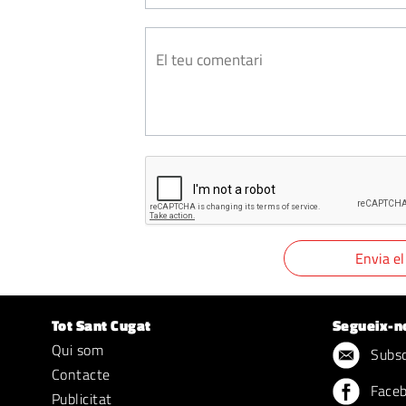
Tot Sant Cugat
Segueix-n
Qui som
Subscr
Contacte
Face
Publicitat