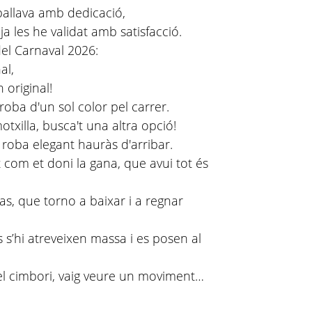
eballava amb dedicació,
ja les he validat amb satisfacció.
del Carnaval 2026:
al,
 original!
oba d'un sol color pel carrer.
txilla, busca't una altra opció!
 roba elegant hauràs d'arribar.
t com et doni la gana, que avui tot és
ras, que torno a baixar i a regnar
 s’hi atreveixen massa i es posen al
el cimbori, vaig veure un moviment…