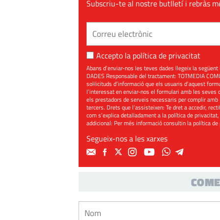
Subscriu-te al nostre butlletí i rebràs m
Accepto la
política de privacitat
Abans d’enviar-nos les teves dades llegeix la seg
DADES Responsable del tractament: TOTMEDIA COMUNIC
sol·licituds d’informació que els usuaris d’aquest for
l’interessat en enviar-nos el formulari amb les seves d
els prestadors de serveis necessaris per complir amb 
tercers. Drets que l’assisteixen: Te dret a accedir, rect
com s’explica detalladament a la política de privacitat,
addicional: Per més informació consultin la
política de
Segueix-nos a les xarxes
COME