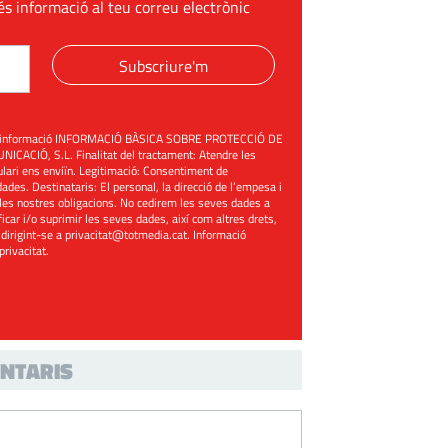
és informació al teu correu electrònic
Subscriure'm
üent informació INFORMACIÓ BÀSICA SOBRE PROTECCIÓ DE
ACIÓ, S.L. Finalitat del tractament: Atendre les
mulari ens enviïn. Legitimació: Consentiment de
ades. Destinataris: El personal, la direcció de l’empesa i
les nostres obligacions. No cedirem les seves dades a
ificar i/o suprimir les seves dades, així com altres drets,
 dirigint-se a
privacitat@totmedia.cat
. Informació
 privacitat
.
NTARIS