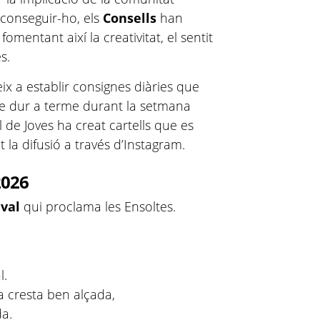
 aconseguir-ho, els
Consells
han
fomentant així la creativitat, el sentit
es.
ix a establir consignes diàries que
 de dur a terme durant la setmana
l de Joves ha creat cartells que es
at la difusió a través d’Instagram.
2026
aval
qui proclama les Ensoltes.
l.
la cresta ben alçada,
da.