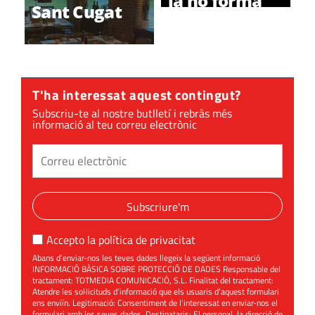
ja no forma
Sant Cugat
part de la
nostra Guía
comercial
T'ha interessat aquest contingut?
Subscriu-te al nostre butlletí i rebràs més
informació al teu correu electrònic
Subscriure'm
Accepto la
política de privacitat
Abans d’enviar-nos les teves dades llegeix la següent informació
INFORMACIÓ BÀSICA SOBRE PROTECCIÓ DE DADES Responsable del
tractament: TOTMEDIA COMUNICACIÓ, S.L. Finalitat del tractament:
Atendre les sol·licituds d’informació que els usuaris d’aquest formulari
ens enviïn. Legitimació: Consentiment de l’interessat en enviar-nos el
formulari amb les seves dades. Destinataris: El personal, la direcció de