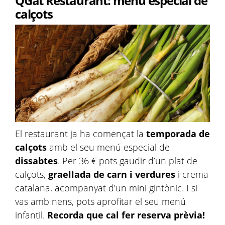
QGat Restaurant: menú especial de
calçots
El restaurant ja ha començat la
temporada de
calçots
amb el seu menú especial de
dissabtes
. Per 36 € pots gaudir d’un plat de
calçots,
graellada de carn i verdures
i crema
catalana, acompanyat d’un mini gintònic. I si
vas amb nens, pots aprofitar el seu menú
infantil.
Recorda que cal fer reserva prèvia!