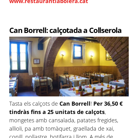
www.restaurantlabolera.cat
Can Borrell: calçotada a Collserola
Tasta els calçots de
Can Borrell
!
Per 36,50 €
tindràs fins a 25 unitats de calçots
,
mongetes amb cansalada, patates fregides,
allioli, pa amb tomàquet, graellada de xai,
conill, pollastre, botifarra i llom. A més de