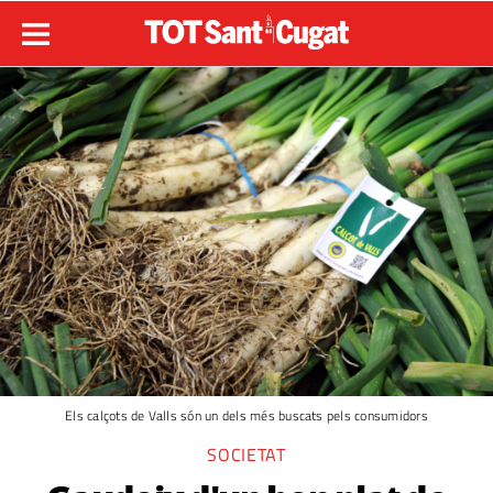
Els calçots de Valls són un dels més buscats pels consumidors
SOCIETAT