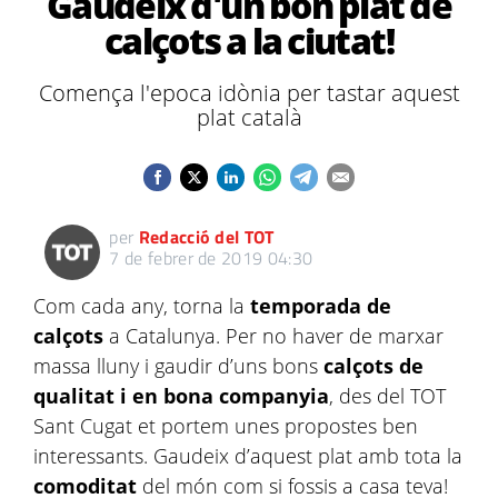
Gaudeix d'un bon plat de
calçots a la ciutat!
Comença l'epoca idònia per tastar aquest
plat català
per
Redacció del TOT
7 de febrer de 2019 04:30
Com cada any, torna la
temporada de
calçots
a Catalunya. Per no haver de marxar
massa lluny i gaudir d’uns bons
calçots de
qualitat i en bona companyia
, des del TOT
Sant Cugat et portem unes propostes ben
interessants. Gaudeix d’aquest plat amb tota la
comoditat
del món com si fossis a casa teva!