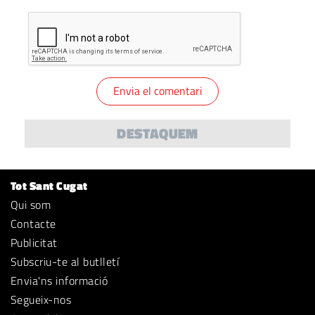
DESTAQUEM
Tot Sant Cugat
Qui som
Contacte
Publicitat
Subscriu-te al butlletí
Envia'ns informació
Segueix-nos