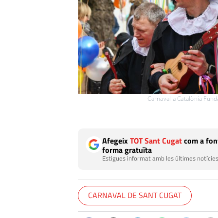
Carnaval a Catalònia Fund
Afegeix
TOT Sant Cugat
com a font
forma gratuïta
Estigues informat amb les últimes notícies
CARNAVAL DE SANT CUGAT