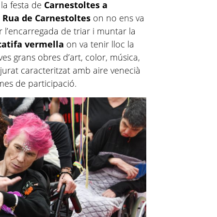
 la festa de
Carnestoltes a
a
Rua de Carnestoltes
on no ens va
r l’encarregada de triar i muntar la
catifa vermella
on va tenir lloc la
eves grans obres d’art, color, música,
 jurat caracteritzat amb aire venecià
es de participació.