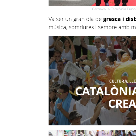
Carnaval a Catalònia Fund
Va ser un gran dia de
gresca i di
música, somriures i sempre amb mo
CULTURA, LLE
CATALÒNI
CREA