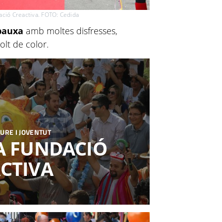
ació Creactiva. FOTO: Cedida
sbauxa
amb moltes disfresses,
lt de color.
URE I JOVENTUT
A FUNDACIÓ
CTIVA