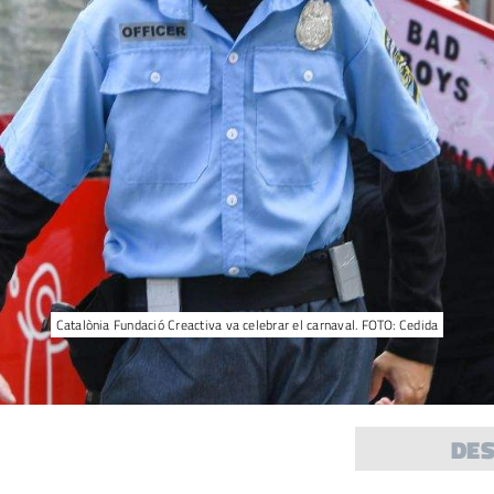
Catalònia Fundació Creactiva va celebrar el carnaval. FOTO: Cedida
DE