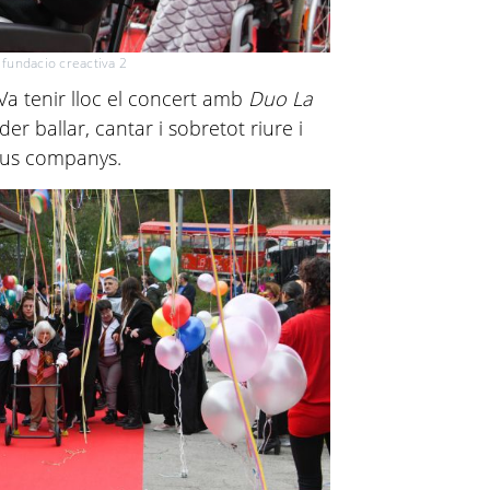
 fundacio creactiva 2
 Va tenir lloc el concert amb
Duo La
er ballar, cantar i sobretot riure i
seus companys.