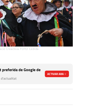
ació Creactiva. FOTO: Cedida
 preferida de Google de
ACTIVAR ARA
 d'actualitat