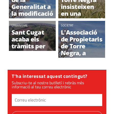
Generalitat a
insisteixen
la modificació
en una
per preservar
"compensació
l'àmbit de
URBANISME
econòmica"
SOCIETAT
Sant Cugat
L'Associació
Torre Negra
per no
acaba els
de Propietaris
construir
tràmits per
de Torre
protegir Torre
Negra, a
Negra amb
l'Ajuntament:
dubtes
"Ens veiem
als tribunals"
T'ha interessat aquest contingut?
Subscriu-te al nostre butlletí i rebràs més
informació al teu correu electrònic