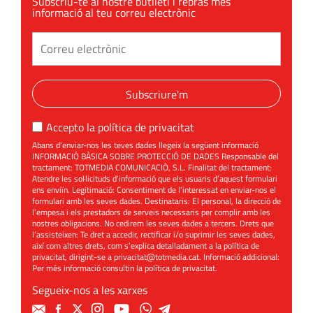
Subscriu-te al nostre butlletí i rebràs més
informació al teu correu electrònic
Subscriure'm
Accepto la
política de privacitat
Abans d’enviar-nos les teves dades llegeix la següent informació
INFORMACIÓ BÀSICA SOBRE PROTECCIÓ DE DADES Responsable del
tractament: TOTMEDIA COMUNICACIÓ, S.L. Finalitat del tractament:
Atendre les sol·licituds d’informació que els usuaris d’aquest formulari
ens enviïn. Legitimació: Consentiment de l’interessat en enviar-nos el
formulari amb les seves dades. Destinataris: El personal, la direcció de
l’empesa i els prestadors de serveis necessaris per complir amb les
nostres obligacions. No cedirem les seves dades a tercers. Drets que
l’assisteixen: Te dret a accedir, rectificar i/o suprimir les seves dades,
així com altres drets, com s’explica detalladament a la política de
privacitat, dirigint-se a
privacitat@totmedia.cat
. Informació addicional:
Per més informació consultin la
política de privacitat
.
Segueix-nos a les xarxes