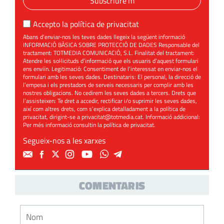
Subscriure'm
Accepto la
política de privacitat
Abans d’enviar-nos les teves dades llegeix la següent informació
INFORMACIÓ BÀSICA SOBRE PROTECCIÓ DE DADES Responsable del
tractament: TOTMEDIA COMUNICACIÓ, S.L. Finalitat del tractament:
Atendre les sol·licituds d’informació que els usuaris d’aquest formulari
ens enviïn. Legitimació: Consentiment de l’interessat en enviar-nos el
formulari amb les seves dades. Destinataris: El personal, la direcció de
l’empesa i els prestadors de serveis necessaris per complir amb les
nostres obligacions. No cedirem les seves dades a tercers. Drets que
l’assisteixen: Te dret a accedir, rectificar i/o suprimir les seves dades,
així com altres drets, com s’explica detalladament a la política de
privacitat, dirigint-se a
privacitat@totmedia.cat
. Informació addicional:
Per més informació consultin la
política de privacitat
.
Segueix-nos a les xarxes
COMENTARIS