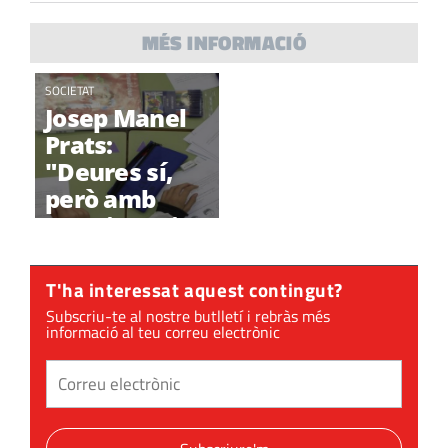
MÉS INFORMACIÓ
SOCIETAT
Josep Manel
Prats:
"Deures sí,
però amb
seny i sentit
comú"
T'ha interessat aquest contingut?
Subscriu-te al nostre butlletí i rebràs més
informació al teu correu electrònic