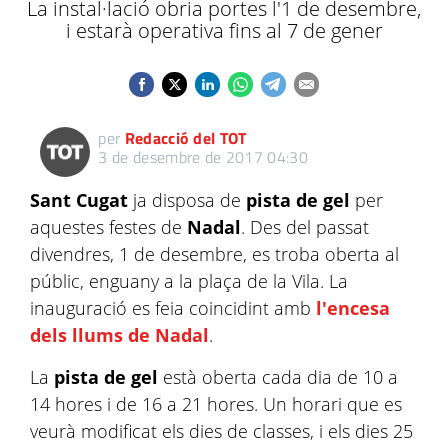
La instal·lació obria portes l'1 de desembre,
i estarà operativa fins al 7 de gener
per
Redacció del TOT
3 de desembre de 2017 04:30
Sant Cugat
ja disposa de
pista de gel
per
aquestes festes de
Nadal
. Des del passat
divendres, 1 de desembre, es troba oberta al
públic, enguany a la plaça de la Vila. La
inauguració es feia coincidint amb
l'encesa
dels llums de Nadal
.
La
pista de gel
està oberta cada dia de 10 a
14 hores i de 16 a 21 hores. Un horari que es
veurà modificat els dies de classes, i els dies 25