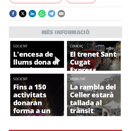
MÉS INFORMACIÓ
SOCIETAT
COMERÇ
L'encesa de
El trenet Sant
llums dona el
Cugat
tret de
Express
sortida a
recorre la
SOCIETAT
MOBILITAT
Nadal a Sant
ciutat per
Fins a 150
La rambla del
Cugat
Nadal
activitats
Celler estarà
donaran
tallada al
forma a un
trànsit
'Nadal a tot
aquest Nadal
tren'