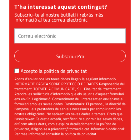
T'ha interessat aquest contingut?
Subscriu-te al nostre butlletí i rebràs més
informació al teu correu electrònic
Subscriure'm
Accepto la
política de privacitat
Abans d’enviar-nos les teves dades llegeix la següent informació
INFORMACIÓ BÀSICA SOBRE PROTECCIÓ DE DADES Responsable del
tractament: TOTMEDIA COMUNICACIÓ, S.L. Finalitat del tractament:
Atendre les sol·licituds d’informació que els usuaris d’aquest formulari
ens enviïn. Legitimació: Consentiment de l’interessat en enviar-nos el
formulari amb les seves dades. Destinataris: El personal, la direcció de
l’empesa i els prestadors de serveis necessaris per complir amb les
nostres obligacions. No cedirem les seves dades a tercers. Drets que
l’assisteixen: Te dret a accedir, rectificar i/o suprimir les seves dades,
així com altres drets, com s’explica detalladament a la política de
privacitat, dirigint-se a
privacitat@totmedia.cat
. Informació addicional:
Per més informació consultin la
política de privacitat
.