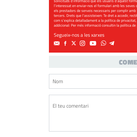
sol·licituds d’informació que els usuaris d’aquest for
l’interessat en enviar-nos el formulari amb les seves d
els prestadors de serveis necessaris per complir amb 
tercers. Drets que l’assisteixen: Te dret a accedir, rect
com s’explica detalladament a la política de privacitat,
addicional: Per més informació consultin la
política de
Segueix-nos a les xarxes
COME