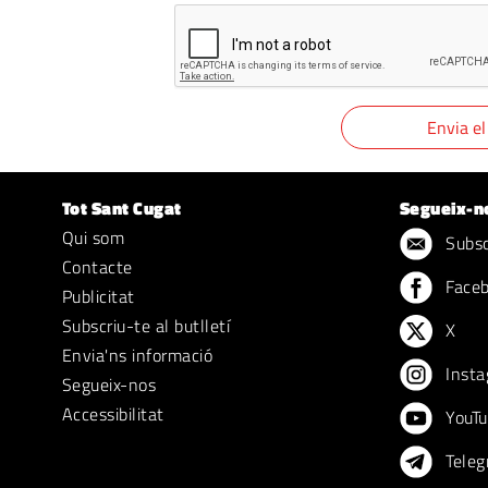
Tot Sant Cugat
Segueix-n
Qui som
Subscr
Contacte
Face
Publicitat
Subscriu-te al butlletí
X
Envia'ns informació
Insta
Segueix-nos
Accessibilitat
YouTu
Teleg