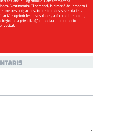
mulari ens enviïn. Legitimació: Consentiment de
ades. Destinataris: El personal, la direcció de l’empesa i
les nostres obligacions. No cedirem les seves dades a
ificar i/o suprimir les seves dades, així com altres drets,
 dirigint-se a
privacitat@totmedia.cat
. Informació
 privacitat
.
NTARIS