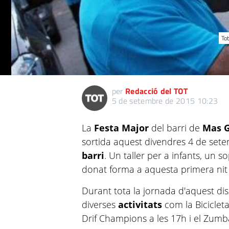
Tot
per
Redacció del TOT
5 de setembre de 2015 10:23
La
Festa Major
del barri de
Mas 
sortida aquest divendres 4 de set
barri
. Un taller per a infants, un 
donat forma a aquesta primera nit 
Durant tota la jornada d'aquest di
diverses
activitats
com la Bicicleta
Drif Champions a les 17h i el Zumba