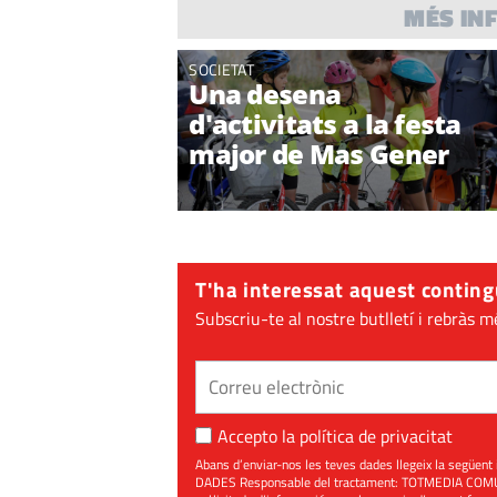
MÉS IN
SOCIETAT
Una desena
d'activitats a la festa
major de Mas Gener
T'ha interessat aquest conting
Subscriu-te al nostre butlletí i rebràs m
Accepto la
política de privacitat
Abans d’enviar-nos les teves dades llegeix la seg
DADES Responsable del tractament: TOTMEDIA COMUNIC