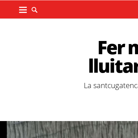
Fer 
lluita
La santcugatenca