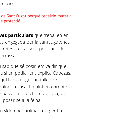
otecció.
s de Sant Cugat perquè cedeixin material
de protecció
ves particulars
que treballen en
nya engegada per la santcugatenca
caretes a casa seva per lliurar-les
Terrassa.
i sap que sé cosir, em va dir que
ue si en podia fer", explica Cabezas.
qui havia tingut un taller de
uines a casa, i tenint en compte la
 passin moltes hores a casa, va
i posar-se a la feina.
un vídeo per animar a la gent a