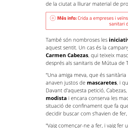
de la ciutat a lliurar material de pr
Més info:
Crida a empreses i veïn
sanitari 
També són nombroses les
iniciati
aquest sentit. Un cas és la campa
Carmen Cabezas
, qui teixeix mas
després als sanitaris de Mútua de 
"Una amiga meva, que és sanitària 
anaven justos de
mascaretes
, i q
Davant d'aquesta petició, Cabezas, 
modista
i encara conserva les maq
situació de confinament que fa que
decidir buscar com s'havien de fer, 
"Vaig començar-ne a fer, i vaig fer 