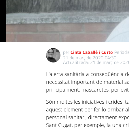
per
Cinta Caballé i Curto
Periodi
21 de març de 2020 04:30
Actualitzada: 21 de març de 202
L'alerta sanitària a conseqüència d
necessitat important de material sa
principalment, mascaretes, per evita
Són moltes les iniciatives i crides, 
aquest element per fer-lo arribar al
personal sanitari, directament expo
Sant Cugat, per exemple, fa una crid