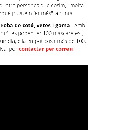
m quatre persones que cosim, i molta
perquè puguem fer més", apunta.
roba de cotó, vetes i goma
. "Amb
otó, es poden fer 100 mascaretes",
n dia, ella en pot cosir més de 100.
tiva, por
contactar per correu