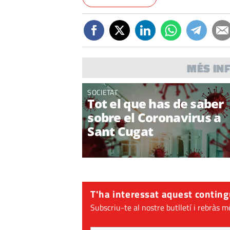
MÉS IN
SOCIETAT
Tot el que has de saber
sobre el Coronavirus a
Sant Cugat
T'ha interessat aquest conting
Subscriu-te al nostre butlletí i rebràs m