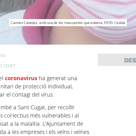
Carmen Cabezas, amb una de les mascaretes que elabora. FOTO: Cedida
sta
DE
0 10:07
el
coronavirus
ha generat una
nitari de protecció individual,
r el contagi del virus.
també a Sant Cugat, per recollir
s col·lectius més vulnerables i al
sat a la malaltia. L'Ajuntament de
a a les empreses i els veïns i veïnes