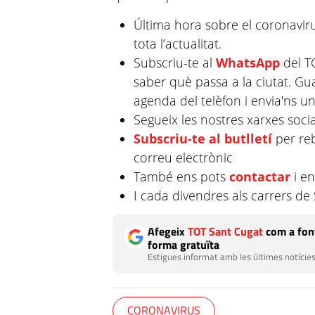
Última hora sobre el coronavirus
tota l’actualitat.
Subscriu-te al
WhatsApp
del TO
saber què passa a la ciutat. G
agenda del telèfon i envia'ns u
Segueix les nostres xarxes socia
Subscriu-te al butlletí
per reb
correu electrònic
També ens pots
contactar
i en
I cada divendres als carrers d
Afegeix
TOT Sant Cugat
com a font
forma gratuïta
Estigues informat amb les últimes notícies
CORONAVIRUS