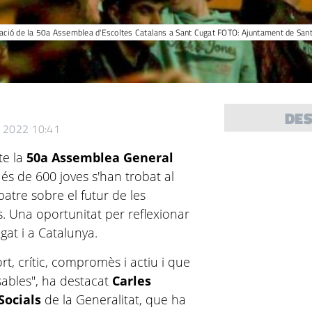
ació de la 50a Assemblea d'Escoltes Catalans a Sant Cugat FOTO: Ajuntament de San
DE
e 2022 10:41
te la
50a Assemblea General
Més de 600 joves s'han trobat al
batre sobre el futur de les
s. Una oportunitat per reflexionar
gat i a Catalunya.
t, crític, compromès i actiu i que
sables", ha destacat
Carles
Socials
de la Generalitat, que ha