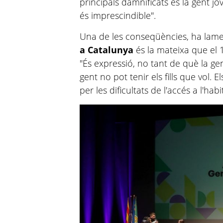
principals damnificats és la gent jov
és imprescindible".
Una de les conseqüències, ha lame
a Catalunya
és la mateixa que el 1
"És expressió, no tant de què la gent
gent no pot tenir els fills que vol. 
per les dificultats de l'accés a l'habi