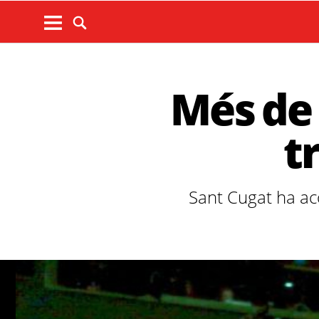
Més de 
t
Sant Cugat ha aco