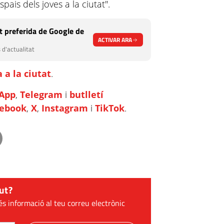
spais dels joves a la ciutat".
 preferida de Google de
ACTIVAR ARA
 d'actualitat
 a la ciutat
.
App
,
Telegram
i
butlletí
cebook
,
X
,
Instagram
i
TikTok
.
ut?
és informació al teu correu electrònic