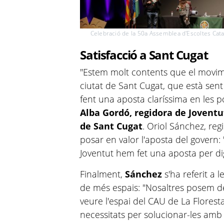
Celebració de la 50a Assemblea d'Escoltes Cat
Satisfacció a Sant Cugat
"Estem molt contents que el movimen
ciutat de Sant Cugat, que està sent 
fent una aposta claríssima en les po
Alba Gordó, regidora de Joventu
de Sant Cugat
. Oriol Sánchez, reg
posar en valor l'aposta del govern
Joventut hem fet una aposta per di
Finalment,
Sánchez
s'ha referit a 
de més espais: "Nosaltres posem de
veure l'espai del CAU de La Florest
necessitats per solucionar-les amb