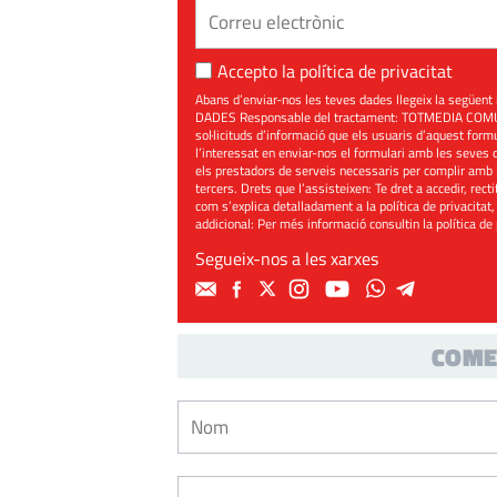
Accepto la
política de privacitat
Abans d’enviar-nos les teves dades llegeix la seg
DADES Responsable del tractament: TOTMEDIA COMUNIC
sol·licituds d’informació que els usuaris d’aquest for
l’interessat en enviar-nos el formulari amb les seves d
els prestadors de serveis necessaris per complir amb 
tercers. Drets que l’assisteixen: Te dret a accedir, rect
com s’explica detalladament a la política de privacitat,
addicional: Per més informació consultin la
política de
Segueix-nos a les xarxes
COME