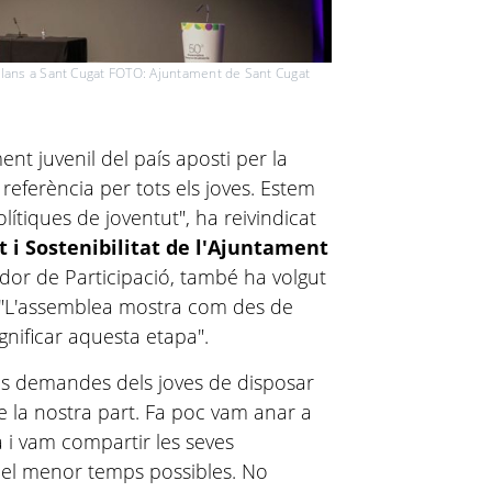
alans a Sant Cugat FOTO: Ajuntament de Sant Cugat
t juvenil del país aposti per la
referència per tots els joves. Estem
lítiques de joventut", ha reivindicat
t i Sostenibilitat de l'Ajuntament
idor de Participació, també ha volgut
: "L'assemblea mostra com des de
gnificar aquesta etapa".
les demandes dels joves de disposar
 la nostra part. Fa poc vam anar a
a i vam compartir les seves
 el menor temps possibles. No