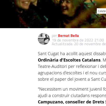
Celebr
per
Bernat Bella
19 de novembre de 2022 21:00
Actualitzada: 20 de novembre d
Sant Cugat ha acollit aquest dissab
Ordinària d'Escoltes Catalans
. 
Teatre-Auditori per reflexionar i de
agrupacions d'escoltes i el nou cur
sobre el paper del jovent a Sant Cu
"Necessitem un moviment juvenil for
ajudi a construir ciutadans respon
Campuzano, conseller de Drets 