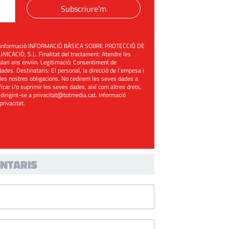
Subscriure'm
üent informació INFORMACIÓ BÀSICA SOBRE PROTECCIÓ DE
ACIÓ, S.L. Finalitat del tractament: Atendre les
mulari ens enviïn. Legitimació: Consentiment de
ades. Destinataris: El personal, la direcció de l’empesa i
les nostres obligacions. No cedirem les seves dades a
ificar i/o suprimir les seves dades, així com altres drets,
 dirigint-se a
privacitat@totmedia.cat
. Informació
 privacitat
.
NTARIS