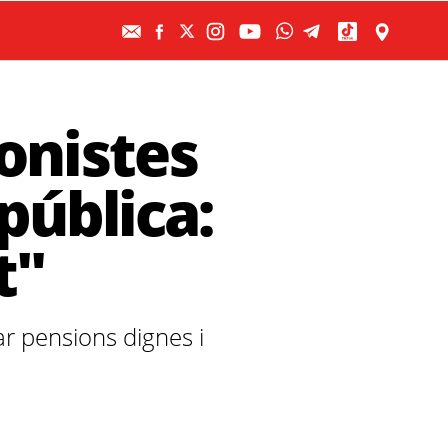
onistes
 pública:
t"
r pensions dignes i