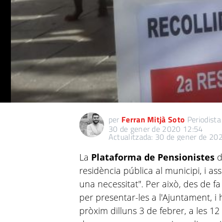
per
Ferran Mitjà Soto
Periodista
30 de gener de 2020 12:54
Actualitzada: 30 de gener de 20
La
Plataforma de Pensionistes
residència pública al municipi, i a
una necessitat". Per això, des de fa
per presentar-les a l'Ajuntament, i
pròxim dilluns 3 de febrer, a les 12