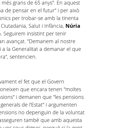
 més grans de 65 anys". En aquest
a de pensar en el futur" i per això
ònics per trobar-se amb la tinenta
, Ciutadania, Salut i Infància,
Núria
. Seguirem insistint per tenir
 han avançat. "Demanem al nostre
i a la Generalitat a demanar el que
ra", sentencien.
ivament el fet que el Govern
coneixen que encara tenen "moltes
ensions" i demanen que "les pensions
 generals de l'Estat" i argumenten
pensions no depenguin de la voluntat
asseguren també que amb aquesta
ns sous dignes, perquè si la gent