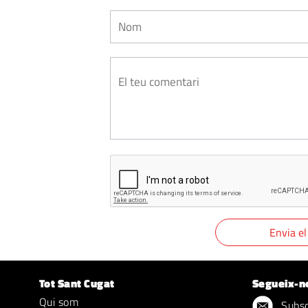
Tot Sant Cugat
Segueix-n
Qui som
Subscr