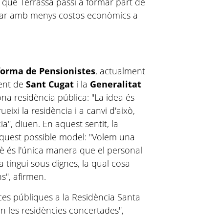
que Terrassa passi a formar part de
ibar amb menys costos econòmics a
forma de Pensionistes
, actualment
ment de
Sant Cugat
i la
Generalitat
na residència pública: "La idea és
eixi la residència i a canvi d'això,
ia", diuen. En aquest sentit, la
aquest possible model: "Volem una
uè és l'única manera que el personal
ia tingui sous dignes, la qual cosa
s", afirmen.
ces públiques a la Residència Santa
en les residències concertades",