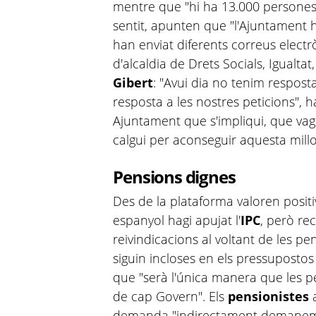
mentre que "hi ha 13.000 persones
sentit, apunten que "l'Ajuntament h
han enviat diferents correus electr
d'alcaldia de Drets Socials, Igualtat
Gibert
: "Avui dia no tenim resposta
resposta a les nostres peticions",
Ajuntament que s'impliqui, que vag
calgui per aconseguir aquesta millo
Pensions dignes
Des de la plataforma valoren posit
espanyol hagi apujat l'
IPC
, però re
reivindicacions al voltant de les p
siguin incloses en els pressupostos
que "serà l'única manera que les 
de cap Govern". Els
pensionistes
demanda "indirectament demanem u