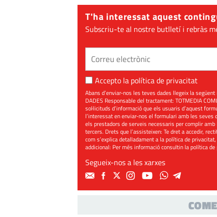
T'ha interessat aquest conting
Subscriu-te al nostre butlletí i rebràs m
Accepto la
política de privacitat
Abans d’enviar-nos les teves dades llegeix la seg
DADES Responsable del tractament: TOTMEDIA COMUNIC
sol·licituds d’informació que els usuaris d’aquest for
l’interessat en enviar-nos el formulari amb les seves d
els prestadors de serveis necessaris per complir amb 
tercers. Drets que l’assisteixen: Te dret a accedir, rect
com s’explica detalladament a la política de privacitat,
addicional: Per més informació consultin la
política de
Segueix-nos a les xarxes
COME