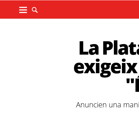
La Pla
exigeix 
"
Anuncien una manif