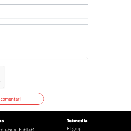
os
Totmedia
El grup
iu-te al butlletí