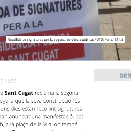
Recollida de signatures per la segona residència pública. FOTO: Ferran Mitjà
DE
20 12:55
de
Sant Cugat
reclama la segona
ssegura que la seva construcció "és
 uns dies estan recollint signatures
 han anunciat una manifestació, pel
 h, a la plaça de la Vila, on també