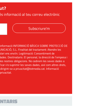
ut?
és informació al teu correu electrònic
Subscriure'm
üent informació INFORMACIÓ BÀSICA SOBRE PROTECCIÓ DE
ACIÓ, S.L. Finalitat del tractament: Atendre les
mulari ens enviïn. Legitimació: Consentiment de
ades. Destinataris: El personal, la direcció de l’empesa i
les nostres obligacions. No cedirem les seves dades a
ificar i/o suprimir les seves dades, així com altres drets,
 dirigint-se a
privacitat@totmedia.cat
. Informació
 privacitat
.
NTARIS