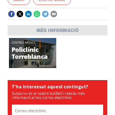
MÉS INFORMACIÓ
CENTRES MÈDICS
Policlínic
Torreblanca
T'ha interessat aquest contingut?
Subscriu-te al nostre butlletí i rebràs més
informació al teu correu electrònic