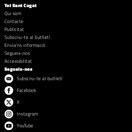
Tot Sant Cugat
Qui som
Contacte
Publicitat
Subscriu-te al butlletí
Envia'ns informació
Segueix-nos
Accessibilitat
Segueix-nos
Subscriu-te al butlletí
Facebook
X
Instagram
YouTube