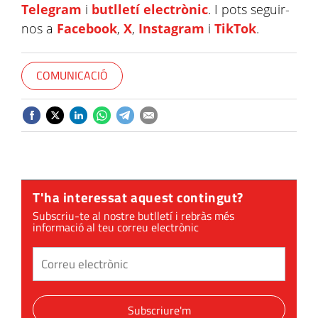
Telegram
i
butlletí electrònic
. I pots seguir-
nos a
Facebook
,
X
,
Instagram
i
TikTok
.
COMUNICACIÓ
T'ha interessat aquest contingut?
Subscriu-te al nostre butlletí i rebràs més
informació al teu correu electrònic
Subscriure'm