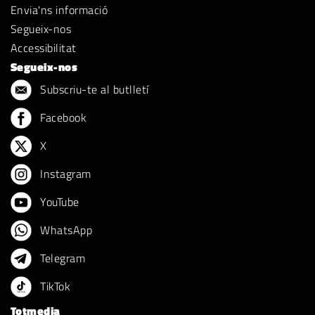
Envia'ns informació
Segueix-nos
Accessibilitat
Segueix-nos
Subscriu-te al butlletí
Facebook
X
Instagram
YouTube
WhatsApp
Telegram
TikTok
Totmedia