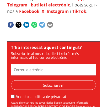
Telegram
i
butlletí electrònic
. I pots seguir-
nos a
Facebook
,
X
,
Instagram
i
TikTok
.
T'ha interessat aquest contingut?
Subscriu-te al nostre butlletí i rebràs més
informació al teu correu electrònic
Subscriure'm
Accepto la
política de privacitat
Abans d’enviar-nos les teves dades llegeix la següent informació
INFORMACIÓ BÀSICA SOBRE PROTECCIÓ DE DADES Responsable del