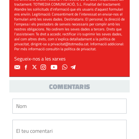
tractament: TOTMEDIA COMUNICACIÓ, S.L. Finalitat del tractament:
Atendre les sol·licituds d’informació que els usuaris d’aquest formulari
ens enviïn. Legitimació: Consentiment de l’interessat en enviar-nos el
formulari amb les seves dades. Destinataris: El personal, la direcció de
l’empesa i els prestadors de serveis necessaris per complir amb les
nostres obligacions. No cedirem les seves dades a tercers. Drets que
l’assisteixen: Te dret a accedir, rectificar i/o suprimir les seves dades,
així com altres drets, com s’explica detalladament a la política de
privacitat, dirigint-se a
privacitat@totmedia.cat
. Informació addicional:
Per més informació consultin la
política de privacitat
.
Segueix-nos a les xarxes
COMENTARIS