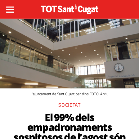
L'ajuntament de Sant Cugat per dins FOTO: Arxiu
SOCIETAT
El 99% dels
empadronaments
sospitosos de l’agost són