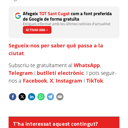
Afegeix
TOT Sant Cugat
com a font preferida
de Google de forma gratuïta
Estigues informat amb les últimes notícies d'actualitat
ACTIVAR ARA
Segueix-nos per saber què passa a la
ciutat
.
Subscriu-te gratuïtament al
WhatsApp
,
Telegram
i
butlletí electrònic
. I pots seguir-
nos a
Facebook
,
X
,
Instagram
i
TikTok
.
T'ha interessat aquest contingut?