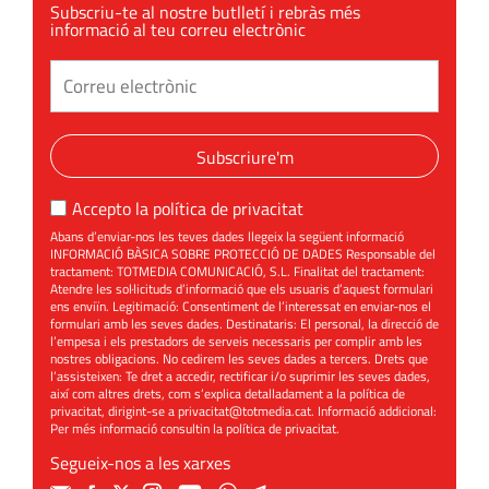
Subscriu-te al nostre butlletí i rebràs més
informació al teu correu electrònic
Subscriure'm
Accepto la
política de privacitat
Abans d’enviar-nos les teves dades llegeix la següent informació
INFORMACIÓ BÀSICA SOBRE PROTECCIÓ DE DADES Responsable del
tractament: TOTMEDIA COMUNICACIÓ, S.L. Finalitat del tractament:
Atendre les sol·licituds d’informació que els usuaris d’aquest formulari
ens enviïn. Legitimació: Consentiment de l’interessat en enviar-nos el
formulari amb les seves dades. Destinataris: El personal, la direcció de
l’empesa i els prestadors de serveis necessaris per complir amb les
nostres obligacions. No cedirem les seves dades a tercers. Drets que
l’assisteixen: Te dret a accedir, rectificar i/o suprimir les seves dades,
així com altres drets, com s’explica detalladament a la política de
privacitat, dirigint-se a
privacitat@totmedia.cat
. Informació addicional:
Per més informació consultin la
política de privacitat
.
Segueix-nos a les xarxes