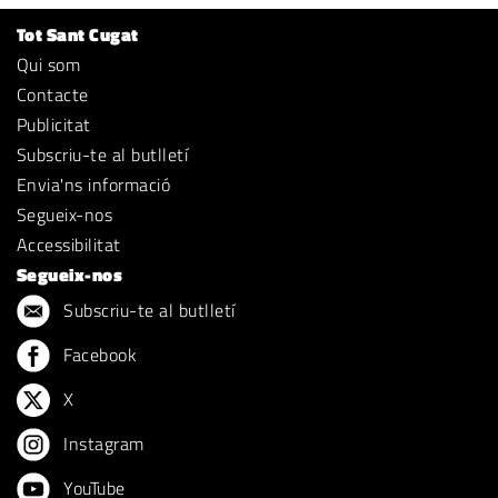
Tot Sant Cugat
Qui som
Contacte
Publicitat
Subscriu-te al butlletí
Envia'ns informació
Segueix-nos
Accessibilitat
Segueix-nos
Subscriu-te al butlletí
Facebook
X
Instagram
YouTube