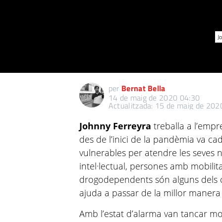
J
per
Bernat Bella
14 de maig de 2020 04:30
Actualitzada: 15 de maig de 202
Johnny Ferreyra
treballa a l’empr
des de l’inici de la pandèmia va c
vulnerables per atendre les seves n
intel·lectual, persones amb mobilit
drogodependents són alguns dels co
ajuda a passar de la millor manera
Amb l’estat d’alarma van tancar mol