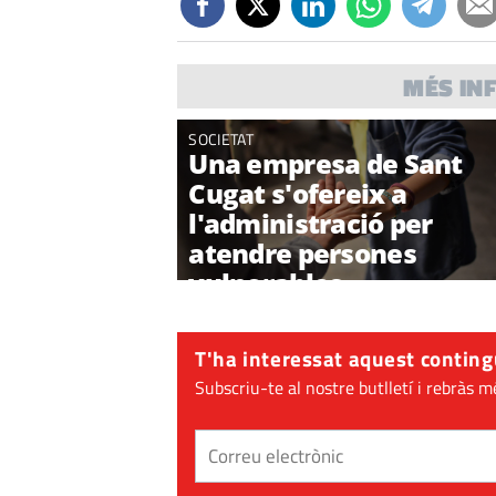
MÉS IN
SOCIETAT
Una empresa de Sant
Cugat s'ofereix a
l'administració per
atendre persones
vulnerables
T'ha interessat aquest conting
Subscriu-te al nostre butlletí i rebràs m