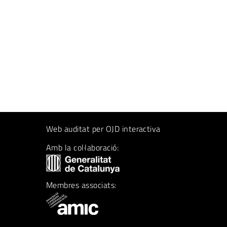
Web auditat per OJD interactiva
Amb la col·laboració:
Membres associats: