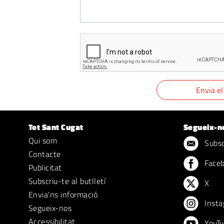
Tot Sant Cugat
Segueix-n
Qui som
Subscr
Contacte
Face
Publicitat
Subscriu-te al butlletí
X
Envia'ns informació
Insta
Segueix-nos
Accessibilitat
YouTu