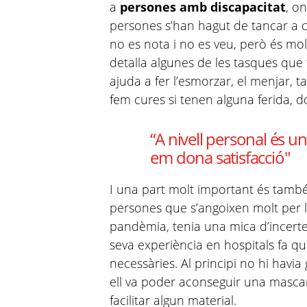
a
persones amb discapacitat
, o
persones s’han hagut de tancar a ca
no es nota i no es veu, però és mol
detalla algunes de les tasques que
ajuda a fer l’esmorzar, el menjar, 
fem cures si tenen alguna ferida, d
“A nivell personal és u
em dona satisfacció"
I una part molt important és també
persones que s’angoixen molt per la 
pandèmia, tenia una mica d’incertesa
seva experiència en hospitals fa q
necessàries. Al principi no hi havia
ell va poder aconseguir una mascar
facilitar algun material.