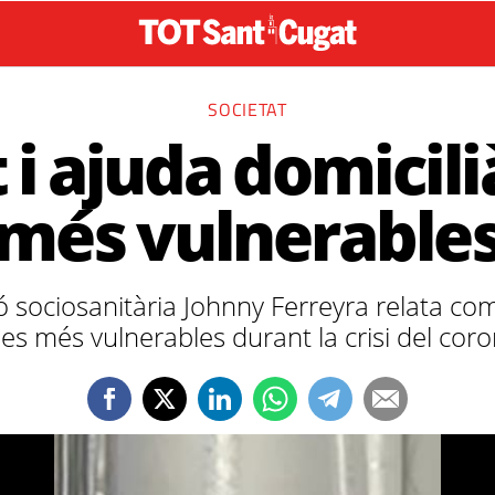
SOCIETAT
i ajuda domicili
més vulnerable
ió sociosanitària Johnny Ferreyra relata co
es més vulnerables durant la crisi del coro