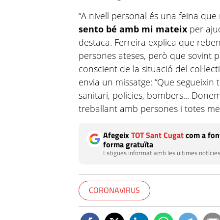
“A nivell personal és una feina qu
sento bé amb mi mateix
per aju
destaca. Ferreira explica que reben 
persones ateses, però que sovint p
conscient de la situació del col·lec
envia un missatge: “Que segueixin 
sanitari, policies, bombers... Donem
treballant amb persones i totes me
Afegeix
TOT Sant Cugat
com a font
forma gratuïta
Estigues informat amb les últimes notícies
CORONAVIRUS