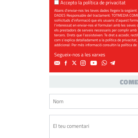
Accepto la
política de privacitat
Abans d’enviar-nos les teves dades llegeix la seg
DADES Responsable del tractament: TOTMEDIA COMUNIC
sol·licituds d’informació que els usuaris d’aquest for
l’interessat en enviar-nos el formulari amb les seves d
els prestadors de serveis necessaris per complir amb 
tercers. Drets que l’assisteixen: Te dret a accedir, rect
com s’explica detalladament a la política de privacitat,
addicional: Per més informació consultin la
política de
Segueix-nos a les xarxes
COME