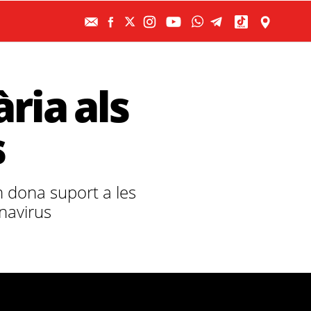
ària als
s
m dona suport a les
navirus