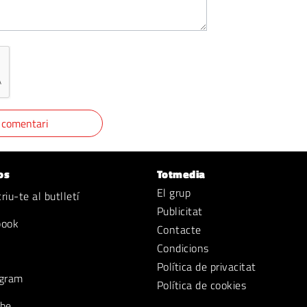
os
Totmedia
El grup
iu-te al butlletí
Publicitat
book
Contacte
Condicions
Política de privacitat
gram
Política de cookies
be