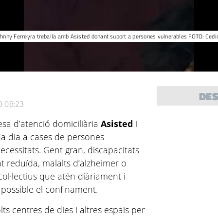
ohnny Ferreyra treballa amb Asisted donant suport a persones vulnerables FOTO: Cedi
DE
0 08:23
esa d’atenció domiciliària
Asisted
i
ada dia a cases de persones
ecessitats. Gent gran, discapacitats
at reduïda, malalts d’alzheimer o
l·lectius que atén diàriament i
 possible el confinament.
ts centres de dies i altres espais per