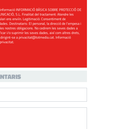
üent informació INFORMACIÓ BÀSICA SOBRE PROTECCIÓ DE
ACIÓ, S.L. Finalitat del tractament: Atendre les
mulari ens enviïn. Legitimació: Consentiment de
ades. Destinataris: El personal, la direcció de l’empesa i
les nostres obligacions. No cedirem les seves dades a
ificar i/o suprimir les seves dades, així com altres drets,
 dirigint-se a
privacitat@totmedia.cat
. Informació
 privacitat
.
NTARIS