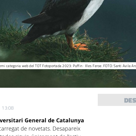
emi categoria web del TOT Fotoportada 2023: Puffin · Illes Feroe. FOTO: Santi Avila A
DE
5 13:08
versitari General de Catalunya
 carregat de novetats. Desapareix