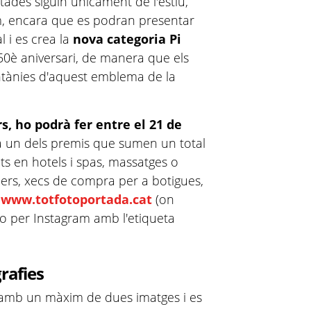
ntades siguin únicament de l'estiu,
am, encara que es podran presentar
l i es crea la
nova categoria Pi
0è aniversari, de manera que els
ntànies d'aquest emblema de la
s, ho podrà fer entre el 21 de
a un dels premis que sumen un total
ts en hotels i spas, massatges o
llers, xecs de compra per a botigues,
b
www.totfotoportada.cat
(on
o per Instagram amb l'etiqueta
grafies
 amb un màxim de dues imatges i es