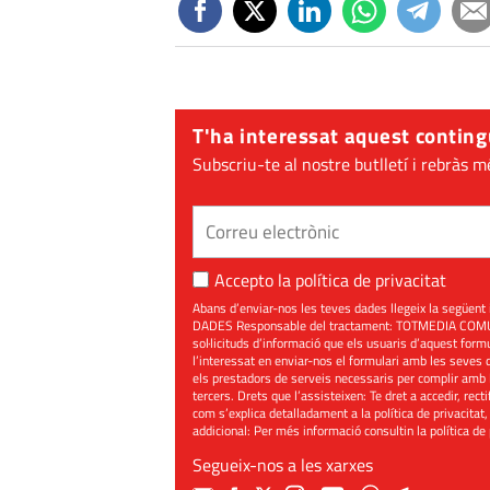
T'ha interessat aquest conting
Subscriu-te al nostre butlletí i rebràs m
Accepto la
política de privacitat
Abans d’enviar-nos les teves dades llegeix la seg
DADES Responsable del tractament: TOTMEDIA COMUNIC
sol·licituds d’informació que els usuaris d’aquest for
l’interessat en enviar-nos el formulari amb les seves d
els prestadors de serveis necessaris per complir amb 
tercers. Drets que l’assisteixen: Te dret a accedir, rect
com s’explica detalladament a la política de privacitat,
addicional: Per més informació consultin la
política de
Segueix-nos a les xarxes