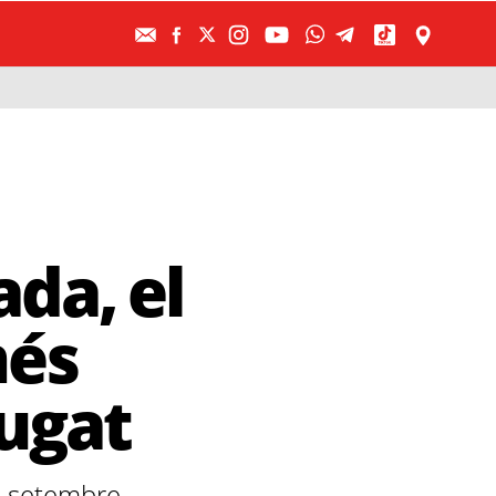
da, el
més
ugat
e setembre