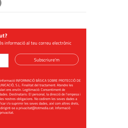
ut?
és informació al teu correu electrònic
Subscriure'm
üent informació INFORMACIÓ BÀSICA SOBRE PROTECCIÓ DE
ACIÓ, S.L. Finalitat del tractament: Atendre les
mulari ens enviïn. Legitimació: Consentiment de
ades. Destinataris: El personal, la direcció de l’empesa i
les nostres obligacions. No cedirem les seves dades a
ificar i/o suprimir les seves dades, així com altres drets,
 dirigint-se a
privacitat@totmedia.cat
. Informació
 privacitat
.