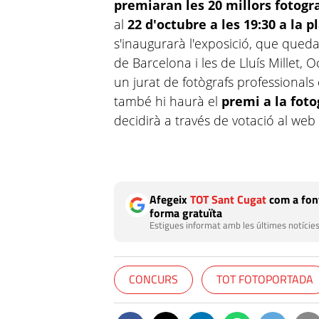
premiaran les 20 millors fotogr
al
22 d'octubre a les 19:30 a la 
s'inaugurarà l'exposició, que queda
de Barcelona i les de Lluís Millet, 
un jurat de fotògrafs professionals
també hi haurà el
premi a la fot
decidirà a través de votació al web
Afegeix
TOT Sant Cugat
com a font
forma gratuïta
Estigues informat amb les últimes notícies
CONCURS
TOT FOTOPORTADA