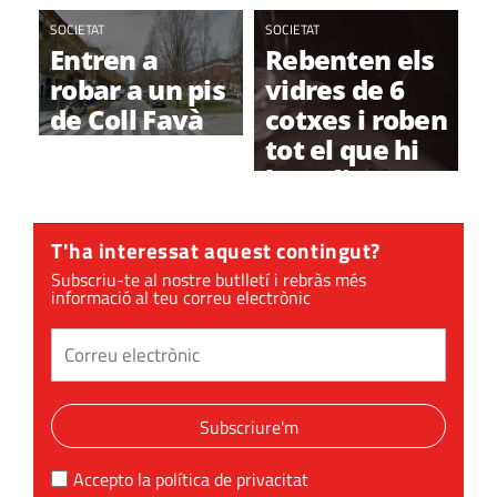
SOCIETAT
SOCIETAT
Entren a
Rebenten els
robar a un pis
vidres de 6
de Coll Favà
cotxes i roben
tot el que hi
ha a dins
T'ha interessat aquest contingut?
Subscriu-te al nostre butlletí i rebràs més
informació al teu correu electrònic
Subscriure'm
Accepto la
política de privacitat