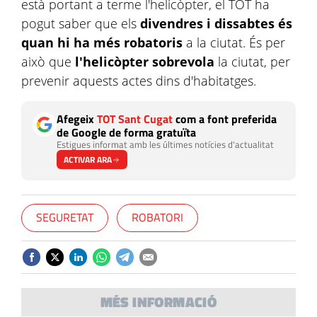
està portant a terme l'helicòpter, el TOT ha
pogut saber que els
divendres i dissabtes és
quan hi ha més robatoris
a la ciutat. És per
això que
l'helicòpter sobrevola
la ciutat, per
prevenir aquests actes dins d'habitatges.
Afegeix
TOT Sant Cugat
com a font preferida
de Google de forma gratuïta
Estigues informat amb les últimes notícies d'actualitat
ACTIVAR ARA
SEGURETAT
ROBATORI
MÉS INFORMACIÓ