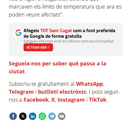
marcaven els límits de temperatura que ara es
poden veure afectats".
Afegeix
TOT Sant Cugat
com a font preferida
de Google de forma gratuïta
Estigues informat amb les últimes notícies d'actualitat
ACTIVAR ARA
Segueix-nos per saber què passa a la
ciutat
.
Subscriu-te gratuïtament al
WhatsApp
,
Telegram
i
butlletí electrònic
. I pots seguir-
nos a
Facebook
,
X
,
Instagram
i
TikTok
.