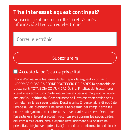
T'ha interessat aquest contingut?
Subscriu-te al nostre butlletí i rebràs més
informació al teu correu electrònic
Subscriure'm
Accepto la
política de privacitat
Abans d’enviar-nos les teves dades llegeix la següent informació
INFORMACIÓ BÀSICA SOBRE PROTECCIÓ DE DADES Responsable del
tractament: TOTMEDIA COMUNICACIÓ, S.L. Finalitat del tractament:
Atendre les sol·licituds d’informació que els usuaris d’aquest formulari
ens enviïn. Legitimació: Consentiment de l’interessat en enviar-nos el
formulari amb les seves dades. Destinataris: El personal, la direcció de
l’empesa i els prestadors de serveis necessaris per complir amb les
nostres obligacions. No cedirem les seves dades a tercers. Drets que
l’assisteixen: Te dret a accedir, rectificar i/o suprimir les seves dades,
així com altres drets, com s’explica detalladament a la política de
privacitat, dirigint-se a
privacitat@totmedia.cat
. Informació addicional: