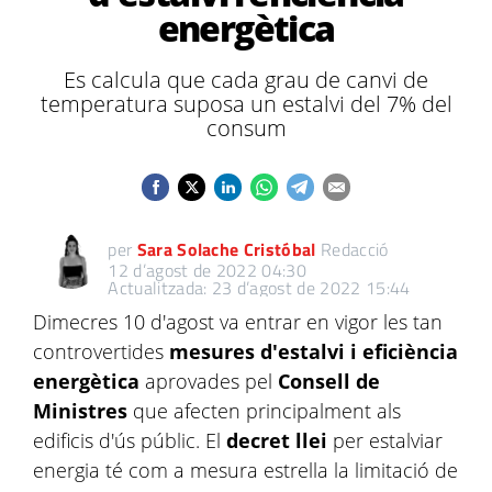
energètica
Es calcula que cada grau de canvi de
temperatura suposa un estalvi del 7% del
consum
per
Sara Solache Cristóbal
Redacció
12 d’agost de 2022 04:30
Actualitzada: 23 d’agost de 2022 15:44
Dimecres 10 d'agost va entrar en vigor les tan
controvertides
mesures d'estalvi i eficiència
energètica
aprovades pel
Consell de
Ministres
que afecten principalment als
edificis d'ús públic. El
decret llei
per estalviar
energia té com a mesura estrella la limitació de