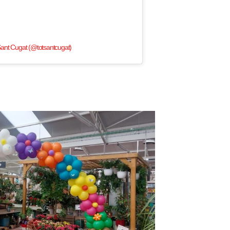
ant Cugat (@totsantcugat)