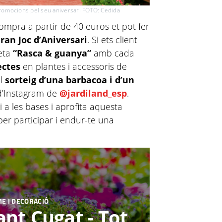
s promocions pel seu aniversari FOTO: Cedida
mpra a partir de 40 euros et pot fer
ran Joc d’Aniversari
. Si ets client
eta
“Rasca & guanya”
amb cada
ectes
en plantes i accessoris de
el
sorteig d’una barbacoa i d’un
 d’Instagram de
@jardiland_esp
.
i a les bases i aprofita aquesta
per participar i endur-te una
E I DECORACIÓ
nt Cugat - Tot