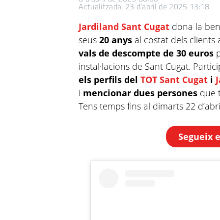
Actualitzada: 23 d’abril de 2025 13:18
Jardiland Sant Cugat
dona la ben
seus
20 anys
al costat dels clients
vals de descompte de 30 euros
instal·lacions de Sant Cugat. Partici
els perfils del
TOT Sant Cugat
i
i
mencionar dues persones
que t
Tens temps fins al dimarts 22 d’abril
Segueix el