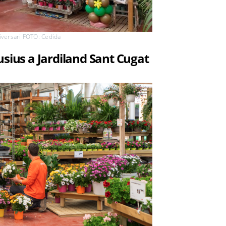
niversari FOTO: Cedida
usius a Jardiland Sant Cugat