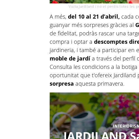
Visita Jardiland i no et perdis totes le
A més,
del 10 al 21 d’abril,
cada co
guanyar més sorpreses gràcies al
G
de fidelitat, podràs rascar una targ
compra i optar a
descomptes dir
jardineria, i també a participar en 
moble de jardí
a través del perfil
Consulta les condicions a la botiga 
oportunitat que t'ofereix Jardiland 
sorpresa
aquesta primavera.
INTERIORISM
JARDILAND Sa