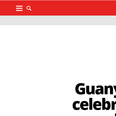
Guany
celebr