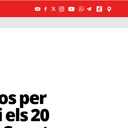
os per
 els 20