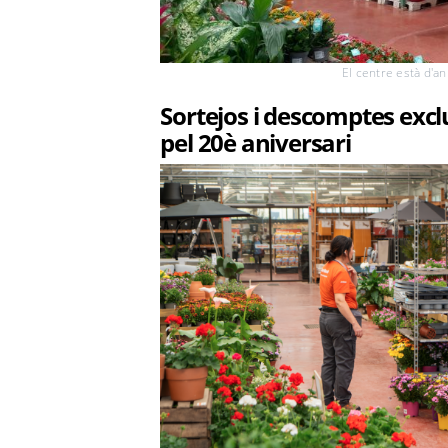
El centre està d'a
Sortejos i descomptes excl
pel 20è aniversari