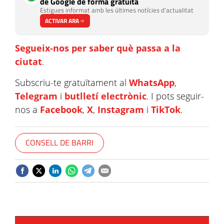
de Google de forma gratuïta
Estigues informat amb les últimes notícies d'actualitat
ACTIVAR ARA
Segueix-nos per saber què passa a la
ciutat
.
Subscriu-te gratuïtament al
WhatsApp
,
Telegram
i
butlletí electrònic
. I pots seguir-
nos a
Facebook
,
X
,
Instagram
i
TikTok
.
CONSELL DE BARRI