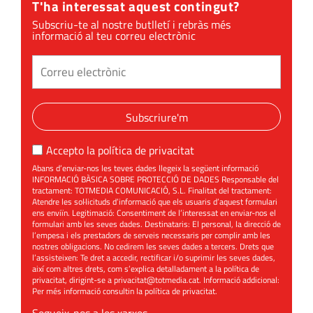
T'ha interessat aquest contingut?
Subscriu-te al nostre butlletí i rebràs més
informació al teu correu electrònic
Subscriure'm
Accepto la
política de privacitat
Abans d’enviar-nos les teves dades llegeix la següent informació
INFORMACIÓ BÀSICA SOBRE PROTECCIÓ DE DADES Responsable del
tractament: TOTMEDIA COMUNICACIÓ, S.L. Finalitat del tractament:
Atendre les sol·licituds d’informació que els usuaris d’aquest formulari
ens enviïn. Legitimació: Consentiment de l’interessat en enviar-nos el
formulari amb les seves dades. Destinataris: El personal, la direcció de
l’empesa i els prestadors de serveis necessaris per complir amb les
nostres obligacions. No cedirem les seves dades a tercers. Drets que
l’assisteixen: Te dret a accedir, rectificar i/o suprimir les seves dades,
així com altres drets, com s’explica detalladament a la política de
privacitat, dirigint-se a
privacitat@totmedia.cat
. Informació addicional:
Per més informació consultin la
política de privacitat
.