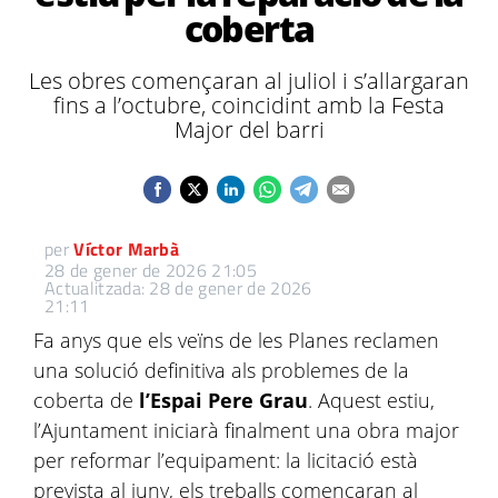
coberta
Les obres començaran al juliol i s’allargaran
fins a l’octubre, coincidint amb la Festa
Major del barri
per
Víctor Marbà
28 de gener de 2026 21:05
Actualitzada: 28 de gener de 2026
21:11
Fa anys que els veïns de les Planes reclamen
una solució definitiva als problemes de la
coberta de
l’Espai Pere Grau
. Aquest estiu,
l’Ajuntament iniciarà finalment una obra major
per reformar l’equipament: la licitació està
prevista al juny, els treballs començaran al