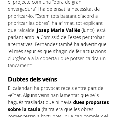
el projecte com una “obra de gran
envergadura” i ha defensat la necessitat de
prioritzar-lo. “Estem tots bastant d’acord a
prioritzar les obres”, ha afirmat, tot explicant
que l’alcalde,
Josep Maria Vallès
(Junts), està
parlant amb la Comissió de Festes per trobar
alternatives. Fernández també ha advertit que
“el més segur és que s’hagin de fer actuacions
d’urgència a la coberta i que potser caldrà un
tancament”.
Dubtes dels veïns
El calendari ha provocat recels entre part del
veïnat. Alguns veïns han lamentat que se’ls
hagués traslladat que hi havia
dues propostes
sobre la taula
(l'altra era que les obres
comencessin a l'octubre) i que cap compleix el