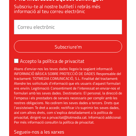
Subscriu-te al nostre butlletí i rebràs més
informació al teu correu electrònic
Subscriure'm
Accepto la
política de privacitat
Abans d’enviar-nos les teves dades llegeix la següent informació
INFORMACIÓ BÀSICA SOBRE PROTECCIÓ DE DADES Responsable del
tractament: TOTMEDIA COMUNICACIÓ, S.L. Finalitat del tractament:
Atendre les sol·licituds d’informació que els usuaris d’aquest formulari
ens enviïn. Legitimació: Consentiment de l’interessat en enviar-nos el
formulari amb les seves dades. Destinataris: El personal, la direcció de
l’empesa i els prestadors de serveis necessaris per complir amb les
nostres obligacions. No cedirem les seves dades a tercers. Drets que
l’assisteixen: Te dret a accedir, rectificar i/o suprimir les seves dades,
així com altres drets, com s’explica detalladament a la política de
privacitat, dirigint-se a
privacitat@totmedia.cat
. Informació addicional:
Per més informació consultin la
política de privacitat
.
Segueix-nos a les xarxes