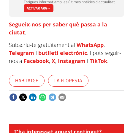
Estigues informat amb les últimes notícies d'actualitat
ACTIVAR ARA
Segueix-nos per saber què passa a la
ciutat
.
Subscriu-te gratuïtament al
WhatsApp
,
Telegram
i
butlletí electrònic
. I pots seguir-
nos a
Facebook
,
X
,
Instagram
i
TikTok
.
HABITATGE
LA FLORESTA
T'ha interessat aquest contingut?