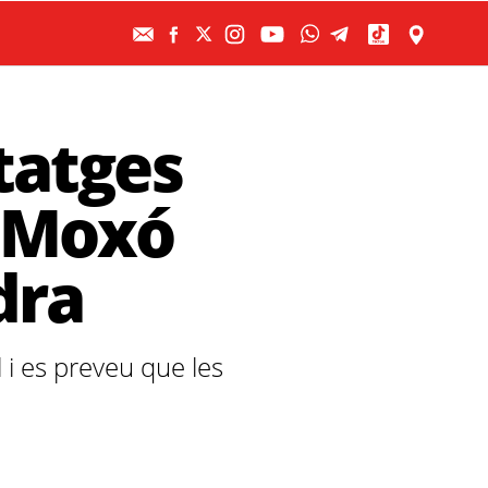
tatges
e Moxó
dra
l i es preveu que les