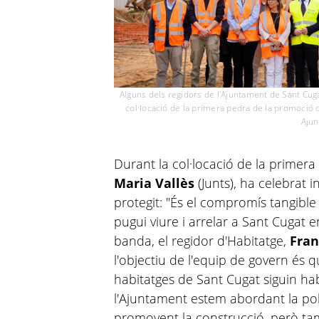
Alguns dels regidors de l'Ajuntament de Sant Cugat
col·locació de la primera pedra de la promoció 
Aju
Durant la col·locació de la primera
Maria Vallès
(Junts), ha celebrat 
protegit: "És el compromís tangib
pugui viure i arrelar a Sant Cugat e
banda, el regidor d'Habitatge,
Fra
l'objectiu de l'equip de govern és q
habitatges de Sant Cugat siguin ha
l'Ajuntament estem abordant la pol
promovent la construcció, però tamb