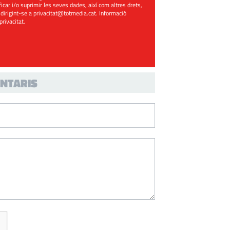
ificar i/o suprimir les seves dades, així com altres drets,
 dirigint-se a
privacitat@totmedia.cat
. Informació
 privacitat
.
NTARIS