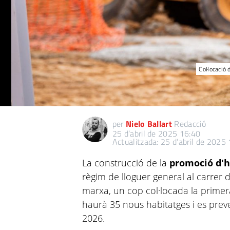
Col·locació
per
Nielo Ballart
Redacció
25 d’abril de 2025 16:40
Actualitzada: 25 d’abril de 2025
La construcció de la
promoció d'ha
règim de lloguer general al carrer
marxa, un cop col·locada la primera
haurà 35 nous habitatges i es preve
2026.