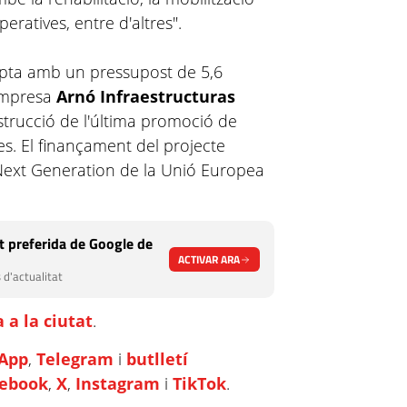
eratives, entre d'altres".
mpta amb un pressupost de 5,6
'empresa
Arnó Infraestructuras
trucció de l'última promoció de
es. El finançament del projecte
Next Generation de la Unió Europea
 preferida de Google de
ACTIVAR ARA
 d'actualitat
 a la ciutat
.
App
,
Telegram
i
butlletí
cebook
,
X
,
Instagram
i
TikTok
.