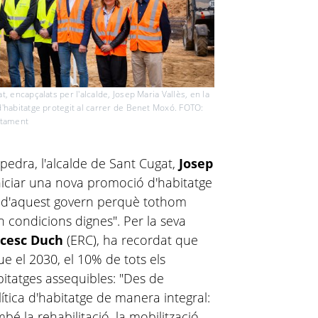
, encapçalats per l'alcalde, Josep Maria Vallès, en la
d'habitatge protegit al carrer de Benet Moxó. FOTO:
ntament
 pedra, l'alcalde de Sant Cugat,
Josep
iniciar una nova promoció d'habitatge
le d'aquest govern perquè tothom
n condicions dignes". Per la seva
ncesc Duch
(ERC), ha recordat que
ue el 2030, el 10% de tots els
bitatges assequibles: "Des de
ítica d'habitatge de manera integral:
é la rehabilitació, la mobilització