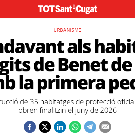
URBANISME
ndavant als habi
gits de Benet d
b la primera pe
trucció de 35 habitatges de protecció oficia
obren finalitzin el juny de 2026