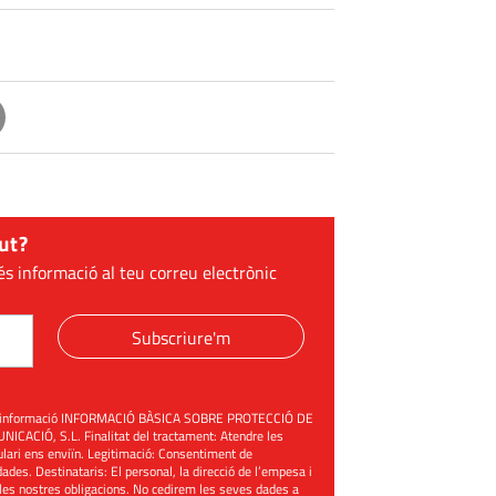
ut?
és informació al teu correu electrònic
Subscriure'm
üent informació INFORMACIÓ BÀSICA SOBRE PROTECCIÓ DE
ACIÓ, S.L. Finalitat del tractament: Atendre les
mulari ens enviïn. Legitimació: Consentiment de
ades. Destinataris: El personal, la direcció de l’empesa i
les nostres obligacions. No cedirem les seves dades a