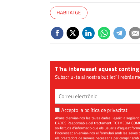
HABITATGE
T'ha interessat aquest conting
Subscriu-te al nostre butlletí i rebràs m
Accepto la
política de privacitat
Abans d’enviar-nos les teves dades llegeix la seg
DADES Responsable del tractament: TOTMEDIA COMUNIC
sol·licituds d’informació que els usuaris d’aquest for
l’interessat en enviar-nos el formulari amb les seves d
els prestadors de serveis necessaris per complir amb 