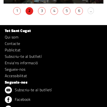
1
2
3
4
5
6
...
Tot Sant Cugat
Qui som
Contacte
Publicitat
Subscriu-te al butlletí
Envia'ns informació
Segueix-nos
Accessibilitat
Segueix-nos
Subscriu-te al butlletí
Facebook