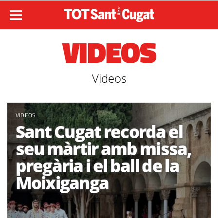
VIDEOS
Videos
VIDEOS
Sant Cugat recorda el
seu màrtir amb missa,
pregària i el ball de la
Moixiganga