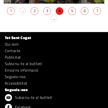
1
...
2
3
4
5
6
7
...
Tot Sant Cugat
Qui som
Contacte
Publicitat
Subscriu-te al butlletí
Envia'ns informació
Segueix-nos
Accessibilitat
Segueix-nos
Subscriu-te al butlletí
Facebook