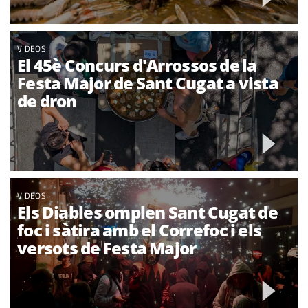
VIDEOS
El 45è Concurs d'Arrossos de la
Festa Major de Sant Cugat a vista
de dron
VIDEOS
Els Diables omplen Sant Cugat de
foc i sàtira amb el Correfoc i els
versots de Festa Major