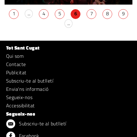
1
...
4
5
6
7
8
9
...
Tot Sant Cugat
Qui som
Contacte
Publicitat
Subscriu-te al butlletí
Envia'ns informació
Segueix-nos
Accessibilitat
Segueix-nos
Subscriu-te al butlletí
Facebook