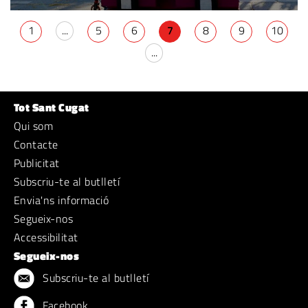
1
...
5
6
7
8
9
10
...
Tot Sant Cugat
Qui som
Contacte
Publicitat
Subscriu-te al butlletí
Envia'ns informació
Segueix-nos
Accessibilitat
Segueix-nos
Subscriu-te al butlletí
Facebook