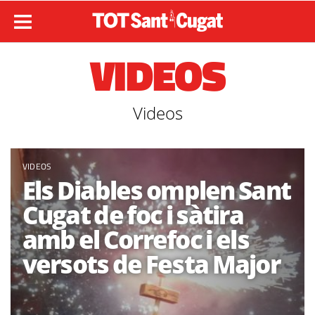
VIDEOS
Videos
VIDEOS
Els Diables omplen Sant
Cugat de foc i sàtira
amb el Correfoc i els
versots de Festa Major