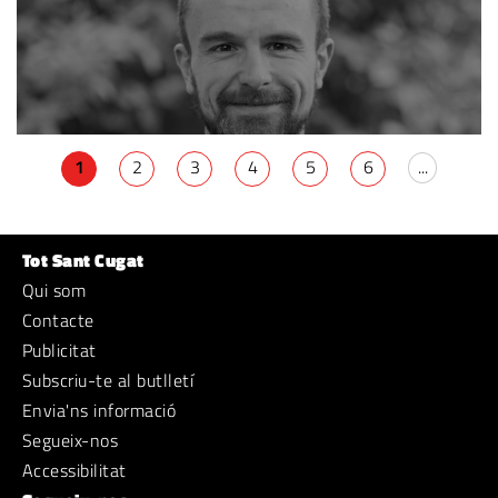
1
2
3
4
5
6
...
Tot Sant Cugat
Qui som
Contacte
Publicitat
Subscriu-te al butlletí
Envia'ns informació
Segueix-nos
Accessibilitat