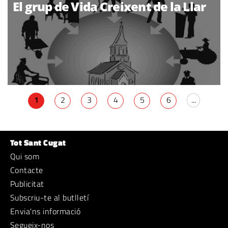
El grup de Vida Creixent de la Llar
1
2
3
4
5
6
...
Tot Sant Cugat
Qui som
Contacte
Publicitat
Subscriu-te al butlletí
Envia'ns informació
Segueix-nos