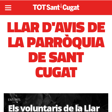
LLAR D'AVIS DE
LA PARRÒQUIA
DE SANT
CUGAT
ENTITATS
Els voluntaris de la Llar