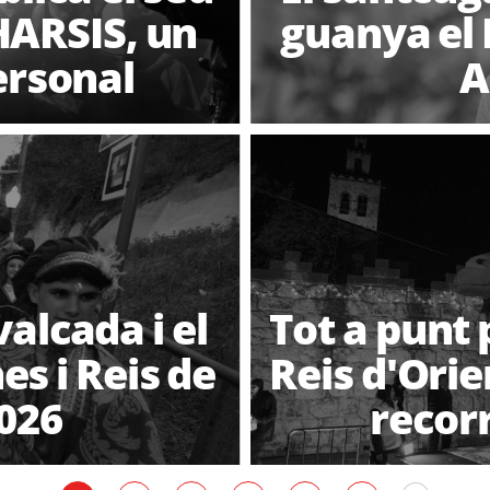
ARSIS, un
guanya el 
personal
A
valcada i el
Tot a punt 
s i Reis de
Reis d'Orie
2026
recor