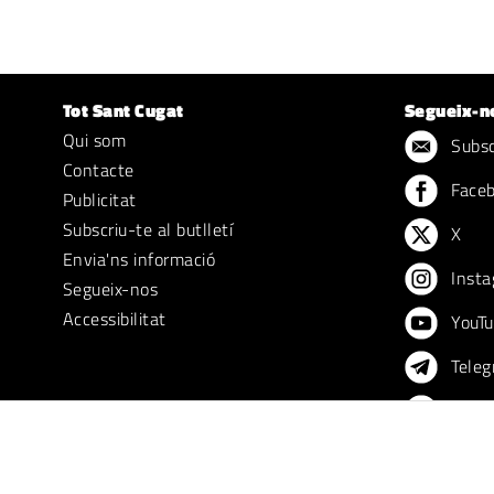
Tot Sant Cugat
Segueix-n
Qui som
Subscr
Contacte
Face
Publicitat
Subscriu-te al butlletí
X
Envia'ns informació
Insta
Segueix-nos
Accessibilitat
YouTu
Teleg
TikTo