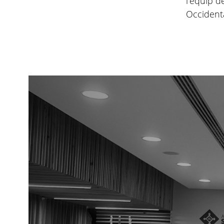
l'equip d
Occident