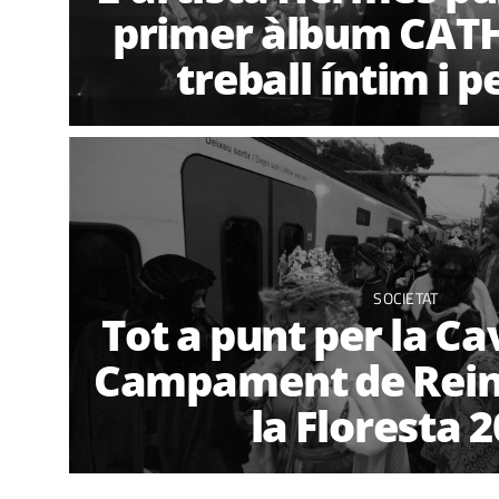
primer àlbum CATH
treball íntim i 
SOCIETAT
Tot a punt per la Ca
Campament de Reine
la Floresta 