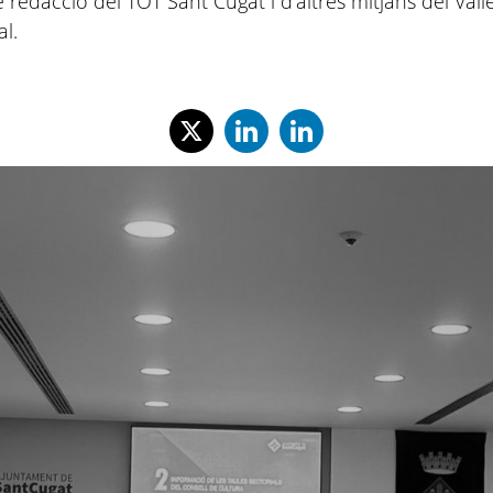
e redacció del TOT Sant Cugat i d'altres mitjans del Vall
al.