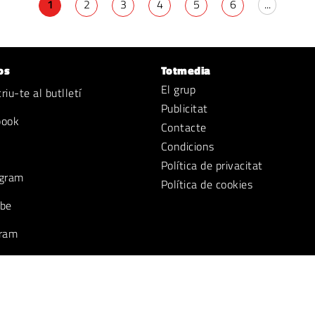
1
2
3
4
5
6
...
os
Totmedia
El grup
iu-te al butlletí
Publicitat
book
Contacte
Condicions
Política de privacitat
gram
Política de cookies
be
ram
k