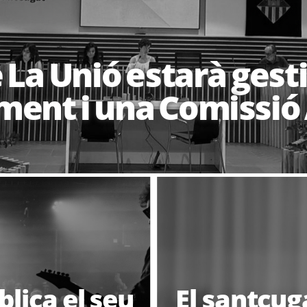
e La Unió estarà gest
ment i una Comissió 
lica el seu
El santcug