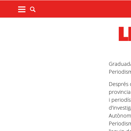
L
Graduada 
Periodis
Després d
provincia
i periodí
d'investi
Autònoma
Periodism