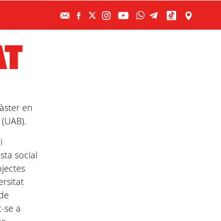
AT
Màster en
 (UAB).
i
sta social
ojectes
rsitat
de
t-se a