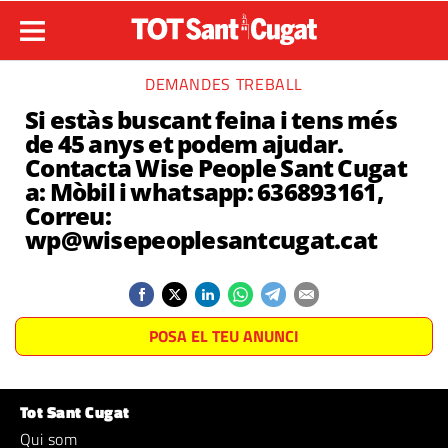
DEMANDES TREBALL
Si estàs buscant feina i tens més
de 45 anys et podem ajudar.
Contacta Wise People Sant Cugat
a: Mòbil i whatsapp: 636893161,
Correu:
wp@wisepeoplesantcugat.cat
POSA EL TEU ANUNCI
Tot Sant Cugat
Qui som