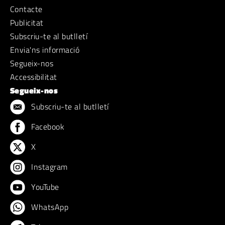
Contacte
Publicitat
Subscriu-te al butlletí
Envia'ns informació
Segueix-nos
Accessibilitat
Segueix-nos
Subscriu-te al butlletí
Facebook
X
Instagram
YouTube
WhatsApp