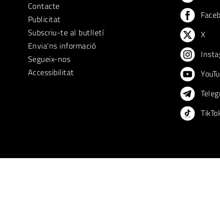
Contacte
Face
Publicitat
Subscriu-te al butlletí
X
Envia'ns informació
Insta
Segueix-nos
Accessibilitat
YouTu
Teleg
TikTo