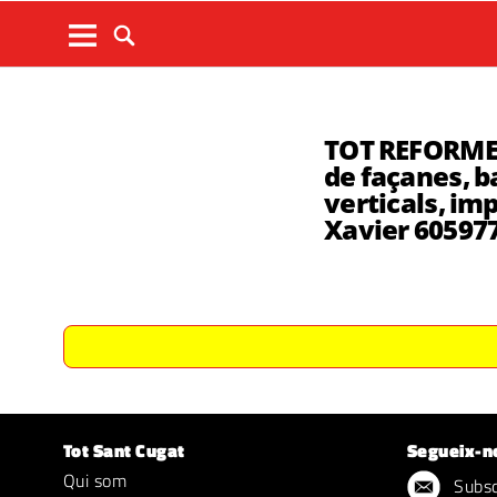
TOT REFORMES 
de façanes, ba
verticals, im
Xavier 60597
Tot Sant Cugat
Segueix-n
Qui som
Subscr