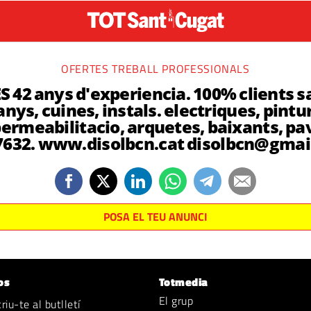
OFERTES TREBALL PROFESSIONALS
42 anys d'experiencia. 100% clients sa
nys, cuines, instals. electriques, pintur
permeabilitacio, arquetes, baixants, p
7632. www.disolbcn.cat disolbcn@gmai
POSA EL TEU ANUNCI
os
Totmedia
El grup
iu-te al butlletí