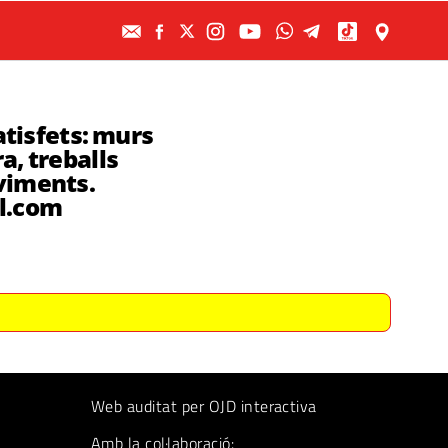
tisfets: murs
a, treballs
aviments.
l.com
Web auditat per OJD interactiva
Amb la col·laboració: