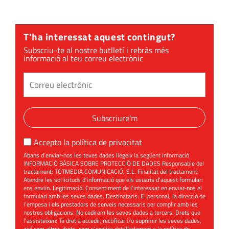
en
col·laboració
amb Vins NOE
T'ha interessat aquest contingut?
Subscriu-te al nostre butlletí i rebràs més
informació al teu correu electrònic
Subscriure'm
Accepto la
política de privacitat
Abans d’enviar-nos les teves dades llegeix la següent informació
INFORMACIÓ BÀSICA SOBRE PROTECCIÓ DE DADES Responsable del
tractament: TOTMEDIA COMUNICACIÓ, S.L. Finalitat del tractament:
Atendre les sol·licituds d’informació que els usuaris d’aquest formulari
ens enviïn. Legitimació: Consentiment de l’interessat en enviar-nos el
formulari amb les seves dades. Destinataris: El personal, la direcció de
l’empesa i els prestadors de serveis necessaris per complir amb les
nostres obligacions. No cedirem les seves dades a tercers. Drets que
l’assisteixen: Te dret a accedir, rectificar i/o suprimir les seves dades,
així com altres drets, com s’explica detalladament a la política de