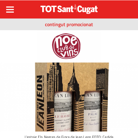
contingut promocionat
L'estoig Els Negres de Finca de Jean Leon FOTO: Cedida