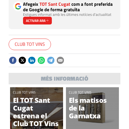
Afegeix
TOT Sant Cugat
com a font preferida
de Google de forma gratuïta
Estigues informat amb les últimes notícies d'actualitat
ACTIVAR ARA
CLUB TOT VINS
MÉS INFORMACIÓ
CLUB TOT VINS
CLUB TOT VINS
El TOT Sant
Els matisos
Cugat
de la
estrena el
Garnatxa
Club TOT Vins