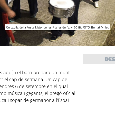
Cercavila de la Festa Major de les Planes de l'any 2018. FOTO: Bernat Millet
DE
s aquí, i el barri prepara un munt
 tot el cap de setmana. Un cap de
endres 6 de setembre en el qual
b música i gegants, el pregó oficial
ica i sopar de germanor a l'Espai