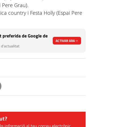
i Pere Grau).
ca country i Festa Holly (Espai Pere
 preferida de Google de
ACTIVAR ARA
 d'actualitat
ut?
és informació al teu correu electrònic