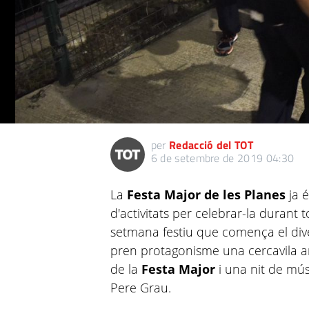
per
Redacció del TOT
6 de setembre de 2019 04:30
La
Festa Major de les Planes
ja é
d'activitats per celebrar-la durant
setmana festiu que comença el div
pren protagonisme una cercavila am
de la
Festa Major
i una nit de mús
Pere Grau.