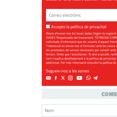
Accepto la
política de privacitat
Abans d’enviar-nos les teves dades llegeix la seg
DADES Responsable del tractament: TOTMEDIA COMUNIC
sol·licituds d’informació que els usuaris d’aquest for
l’interessat en enviar-nos el formulari amb les seves d
els prestadors de serveis necessaris per complir amb 
tercers. Drets que l’assisteixen: Te dret a accedir, rect
com s’explica detalladament a la política de privacitat,
addicional: Per més informació consultin la
política de
Segueix-nos a les xarxes
COME