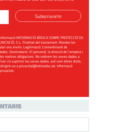
Subscriure'm
üent informació INFORMACIÓ BÀSICA SOBRE PROTECCIÓ DE
ACIÓ, S.L. Finalitat del tractament: Atendre les
mulari ens enviïn. Legitimació: Consentiment de
ades. Destinataris: El personal, la direcció de l’empesa i
les nostres obligacions. No cedirem les seves dades a
ificar i/o suprimir les seves dades, així com altres drets,
 dirigint-se a
privacitat@totmedia.cat
. Informació
 privacitat
.
NTARIS