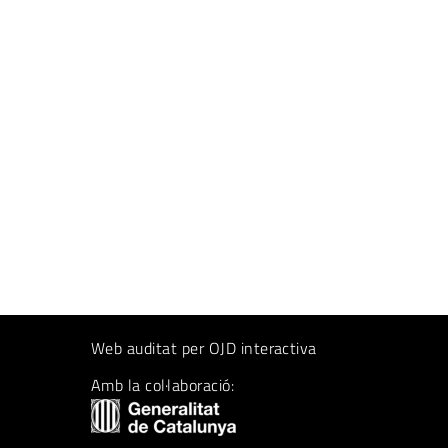
Web auditat per OJD interactiva
Amb la col·laboració: