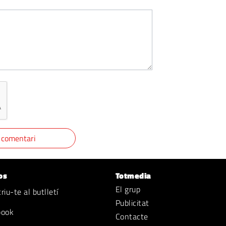
os
Totmedia
El grup
iu-te al butlletí
Publicitat
book
Contacte