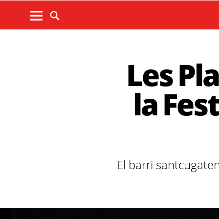
Les Pl
la Fes
El barri santcugate