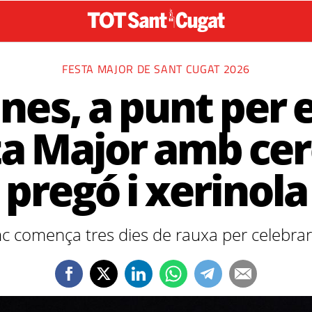
FESTA MAJOR DE SANT CUGAT 2026
anes, a punt per 
ta Major amb cer
pregó i xerinola
nc comença tres dies de rauxa per celebrar