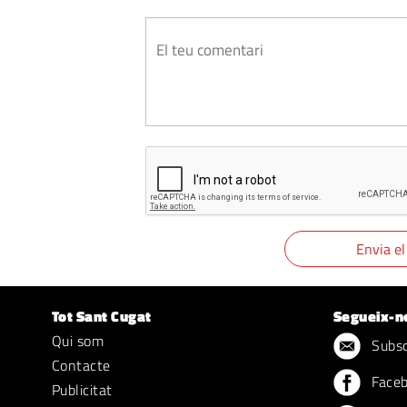
Tot Sant Cugat
Segueix-n
Qui som
Subscr
Contacte
Face
Publicitat