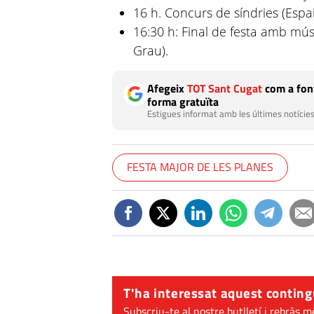
16 h. Concurs de síndries (Espa
16:30 h: Final de festa amb músi
Grau).
Afegeix
TOT Sant Cugat
com a font
forma gratuïta
Estigues informat amb les últimes notícies
FESTA MAJOR DE LES PLANES
T'ha interessat aquest conting
Subscriu-te al nostre butlletí i rebràs m