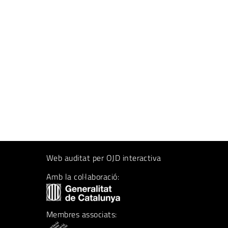
Web auditat per OJD interactiva
Amb la col·laboració:
Membres associats: