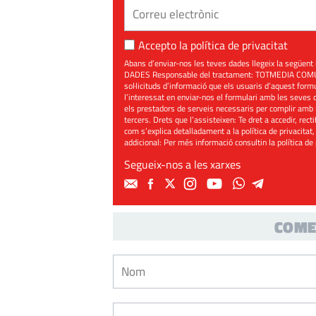
Accepto la
política de privacitat
Abans d’enviar-nos les teves dades llegeix la seg
DADES Responsable del tractament: TOTMEDIA COMUNIC
sol·licituds d’informació que els usuaris d’aquest for
l’interessat en enviar-nos el formulari amb les seves d
els prestadors de serveis necessaris per complir amb 
tercers. Drets que l’assisteixen: Te dret a accedir, rect
com s’explica detalladament a la política de privacitat,
addicional: Per més informació consultin la
política de
Segueix-nos a les xarxes
COME