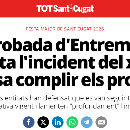
FESTA MAJOR DE SANT CUGAT 2026
robada d'Entre
a l'incident del x
a complir els pr
 entitats han defensat que es van seguir to
tiva vigent i lamenten "profundament" l'in