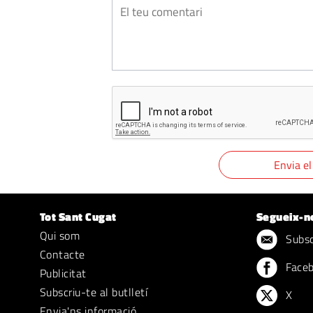
Tot Sant Cugat
Segueix-n
Qui som
Subscr
Contacte
Face
Publicitat
Subscriu-te al butlletí
X
Envia'ns informació