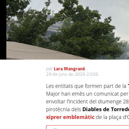
per
Lara Mangrané
29 de juny de 2026 23:06
Les entitats que formen part de la
Major han emès un comunicat per e
envoltar l'incident del diumenge 2
pirotècnia dels
Diables de Torre
xiprer emblemàtic
de la plaça d'