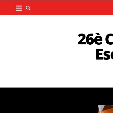
26è 
Es