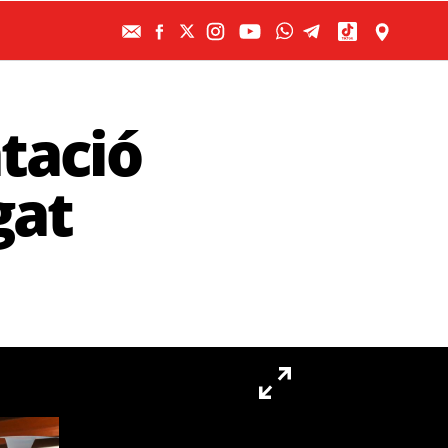
tació
gat