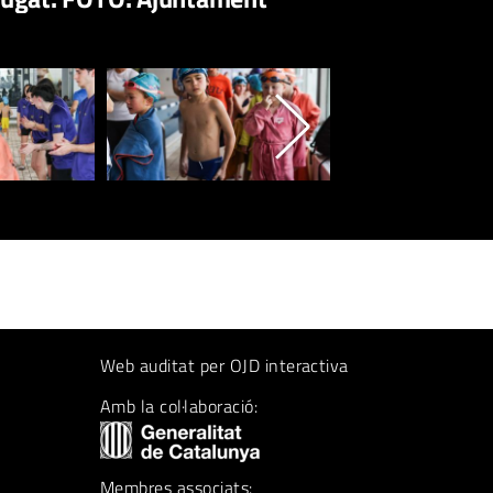
Web auditat per OJD interactiva
Amb la col·laboració:
Membres associats: