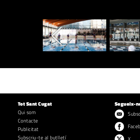
Tot Sant Cugat
Segueix-n
Qui som
Subscr
Contacte
Face
Publicitat
Subscriu-te al butlletí
X