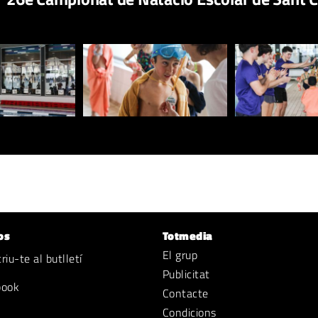
os
Totmedia
El grup
iu-te al butlletí
Publicitat
book
Contacte
Condicions