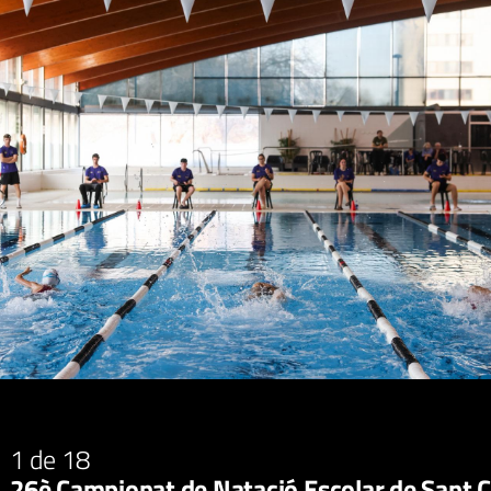
1
de 18
26è Campionat de Natació Escolar de Sant 