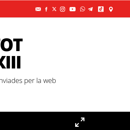
TOT
III
nviades per la web