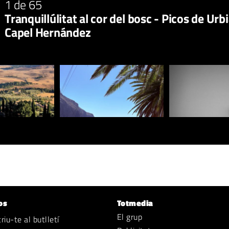
1
de 65
Tranquillúlitat al cor del bosc - Picos de U
Capel Hernández
os
Totmedia
El grup
iu-te al butlletí