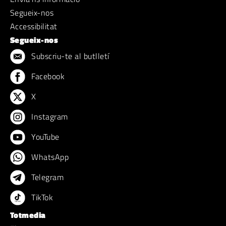
Segueix-nos
Accessibilitat
Segueix-nos
Subscriu-te al butlletí
Facebook
X
Instagram
YouTube
WhatsApp
Telegram
TikTok
Totmedia