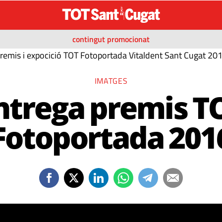
contingut promocionat
remis i expocició TOT Fotoportada Vitaldent Sant Cugat 20
IMATGES
ntrega premis T
Fotoportada 201