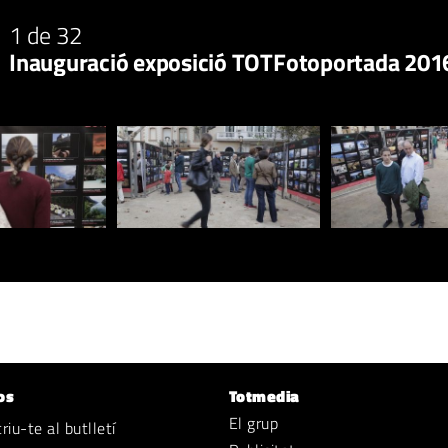
1
de 32
Inauguració exposició TOTFotoportada 2016
os
Totmedia
El grup
iu-te al butlletí