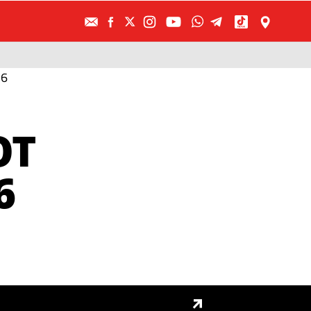
16
OT
6