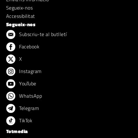
Segueix-nos
Accessibilitat
Segueix-nos
Subscriu-te al butlletí
Facebook
X
Instagram
YouTube
WhatsApp
Telegram
TikTok
Totmedia