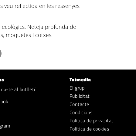
s veu reflectida en les ressenyes
ecològics. Neteja profunda de
fes, moquetes i cotxes.
os
Totmedia
El grup
iu-te al butlletí
Publicitat
book
Contacte
Condicions
Política de privacitat
gram
Política de cookies