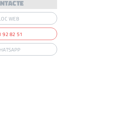
NTACTE
LOC WEB
1 92 82 51
HATSAPP