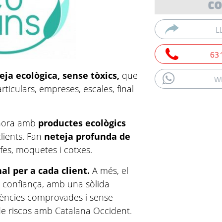
CO
L
63
eja ecològica, sense tòxics,
que
W
rticulars, empreses, escales, final
 hora amb
productes ecològics
 clients. Fan
neteja profunda de
ifes, moquetes i cotxes.
al per a cada client.
A més, el
e confiança, amb una sòlida
rències comprovades i sense
e riscos amb Catalana Occident.