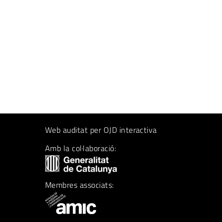
Web auditat per OJD interactiva
Amb la col·laboració:
Membres associats: