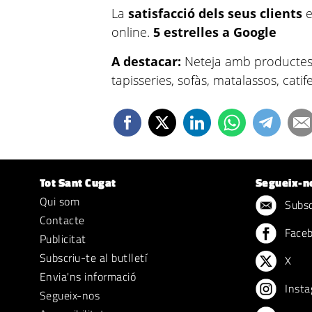
La
satisfacció dels seus clients
e
online.
5 estrelles a Google
A destacar:
Neteja amb productes 
tapisseries, sofàs, matalassos, cati
Tot Sant Cugat
Segueix-n
Qui som
Subscr
Contacte
Face
Publicitat
Subscriu-te al butlletí
X
Envia'ns informació
Insta
Segueix-nos