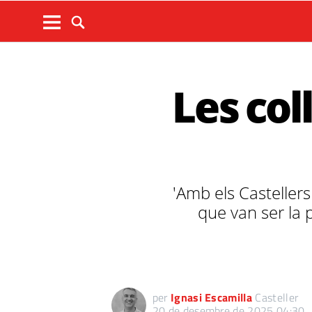
Les co
'Amb els Casteller
que van ser la 
per
Ignasi Escamilla
Casteller
20 de desembre de 2025 04:30