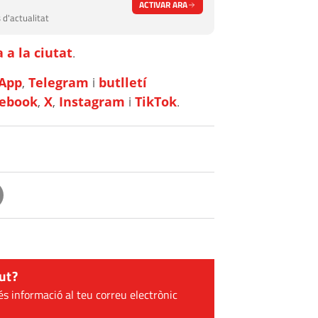
ACTIVAR ARA
 d'actualitat
 a la ciutat
.
App
,
Telegram
i
butlletí
cebook
,
X
,
Instagram
i
TikTok
.
ut?
és informació al teu correu electrònic