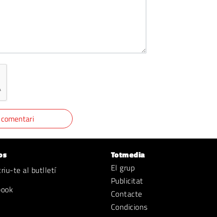
os
Totmedia
El grup
iu-te al butlletí
Publicitat
book
Contacte
Condicions