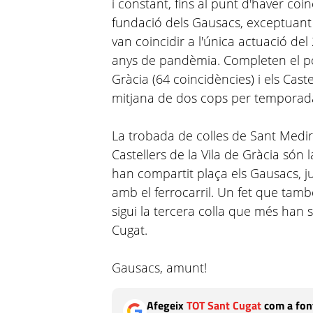
i constant, fins al punt d'haver coi
fundació dels Gausacs, exceptuant e
van coincidir a l'única actuació del
anys de pandèmia. Completen el pòd
Gràcia (64 coincidències) i els Cast
mitjana de dos cops per temporad
La trobada de colles de Sant Medir
Castellers de la Vila de Gràcia són
han compartit plaça els Gausacs, j
amb el ferrocarril. Un fet que tamb
sigui la tercera colla que més han s
Cugat.
Gausacs, amunt!
Afegeix
TOT Sant Cugat
com a font