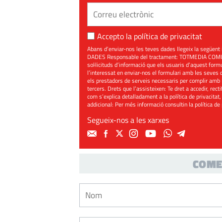
Accepto la
política de privacitat
Abans d’enviar-nos les teves dades llegeix la seg
DADES Responsable del tractament: TOTMEDIA COMUNIC
sol·licituds d’informació que els usuaris d’aquest for
l’interessat en enviar-nos el formulari amb les seves d
els prestadors de serveis necessaris per complir amb 
tercers. Drets que l’assisteixen: Te dret a accedir, rect
com s’explica detalladament a la política de privacitat,
addicional: Per més informació consultin la
política de
Segueix-nos a les xarxes
COME