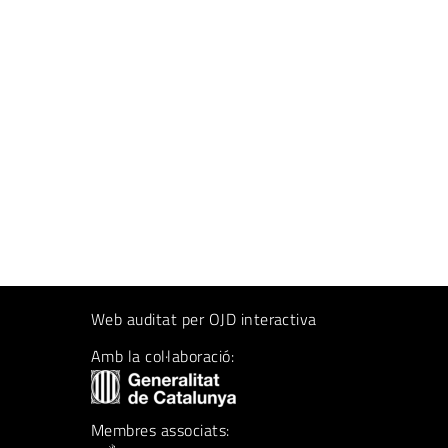
Web auditat per OJD interactiva
Amb la col·laboració:
Membres associats: