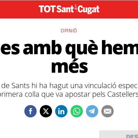
OPINIÓ
lles amb què hem
més
s de Sants hi ha hagut una vinculació espe
primera colla que va apostar pels Casteller
DE