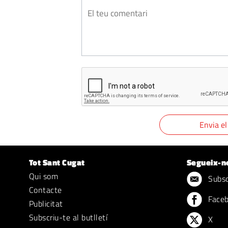
Tot Sant Cugat
Segueix-n
Qui som
Subscr
Contacte
Face
Publicitat
Subscriu-te al butlletí
X