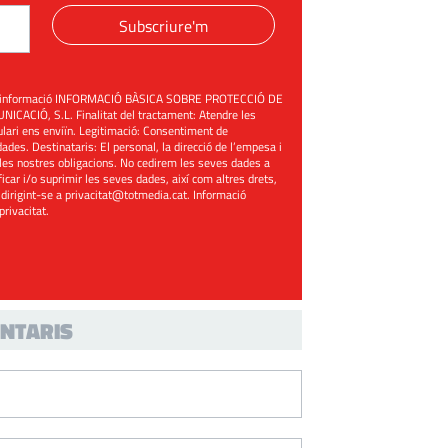
Subscriure'm
üent informació INFORMACIÓ BÀSICA SOBRE PROTECCIÓ DE
ACIÓ, S.L. Finalitat del tractament: Atendre les
mulari ens enviïn. Legitimació: Consentiment de
ades. Destinataris: El personal, la direcció de l’empesa i
les nostres obligacions. No cedirem les seves dades a
ificar i/o suprimir les seves dades, així com altres drets,
 dirigint-se a
privacitat@totmedia.cat
. Informació
 privacitat
.
NTARIS