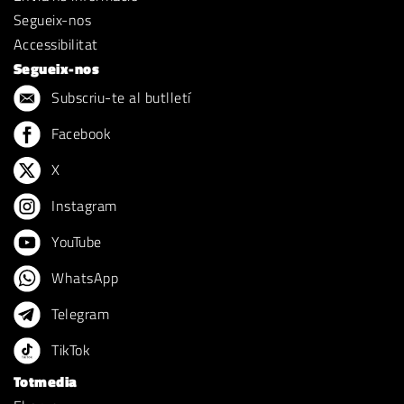
Segueix-nos
Accessibilitat
Segueix-nos
Subscriu-te al butlletí
Facebook
X
Instagram
YouTube
WhatsApp
Telegram
TikTok
Totmedia