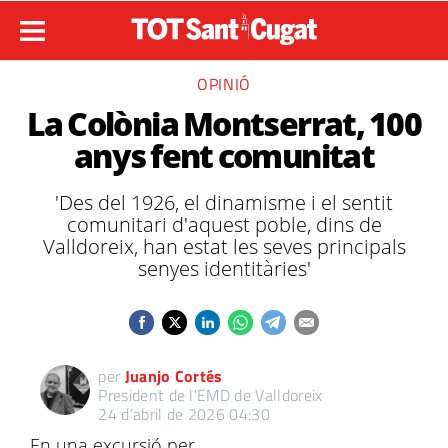
OPINIÓ
La Colònia Montserrat, 100
anys fent comunitat
'Des del 1926, el dinamisme i el sentit
comunitari d'aquest poble, dins de
Valldoreix, han estat les seves principals
senyes identitàries'
per
Juanjo Cortés
President de l'EMD de Valldoreix
24 d’abril de 2026 04:30
En una excursió per