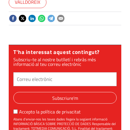
VALLDOREIX
T'ha interessat aquest contingut?
Subscriu-te al nostre butlletí i rebràs més
informació al teu correu electrònic
Subscriure'm
Accepto la
política de privacitat
Abans d’enviar-nos les teves dades llegeix la següent informació
INFORMACIÓ BÀSICA SOBRE PROTECCIÓ DE DADES Responsable del
tractament: TOTMEDIA COMUNICACIÓ, S.L. Finalitat del tractament: